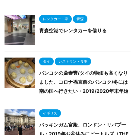
レンタカー・車
青森
青森空港でレンタカーを借りる
タイ
レストラン・食事
バンコクの鼎泰豐/タイの物価も高くなり
ました、コロナ禍直前のバンコク/冬には
南の国へ行きたい・2019/2020年末年始
イギリス
バッキンガム宮殿、ロンドン・リバプー
ル・2019年お盆休みにビートルズ（THE