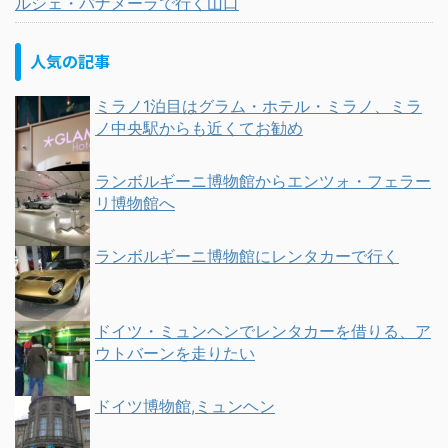
ルシェ・パナメーラで行く山口
人気の記事
ミラノ1泊目はグラム・ホテル・ミラノ、ミラ
ノ中央駅からも近くてお勧め
ランボルギーニ博物館からエンツォ・フェラー
リ博物館へ
ランボルギーニ博物館にレンタカーで行く
ドイツ・ミュンヘンでレンタカーを借りる、ア
ウトバーンを走りたい
ドイツ博物館,ミュンヘン