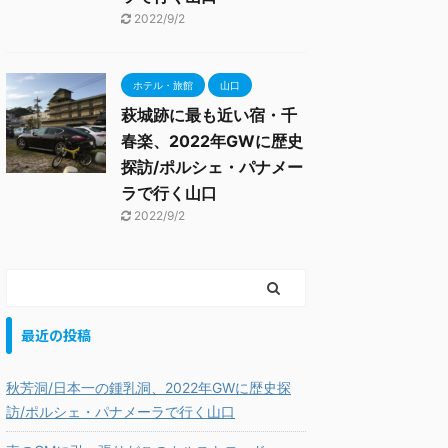
2022/9/2
ホテル・旅館
山口
萩城跡に最も近い宿・千
春楽、2022年GWに歴史
探訪/ポルシェ・パナメー
ラで行く山口
2022/9/2
最近の投稿
秋芳洞/日本一の鍾乳洞、2022年GWに歴史探
訪/ポルシェ・パナメーラで行く山口