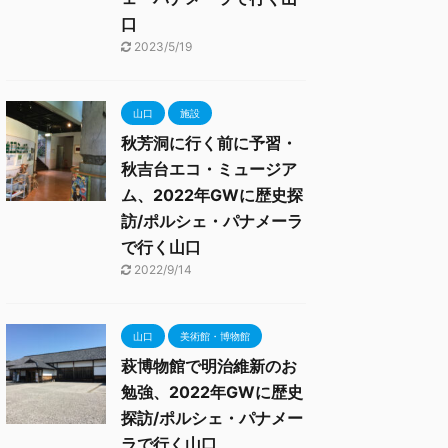
口
2023/5/19
山口
施設
秋芳洞に行く前に予習・
秋吉台エコ・ミュージア
ム、2022年GWに歴史探
訪/ポルシェ・パナメーラ
で行く山口
2022/9/14
山口
美術館・博物館
萩博物館で明治維新のお
勉強、2022年GWに歴史
探訪/ポルシェ・パナメー
ラで行く山口