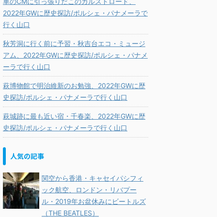
車のCMに引っ張りだこのカルストロード、
2022年GWに歴史探訪/ポルシェ・パナメーラで
行く山口
秋芳洞に行く前に予習・秋吉台エコ・ミュージ
アム、2022年GWに歴史探訪/ポルシェ・パナメ
ーラで行く山口
萩博物館で明治維新のお勉強、2022年GWに歴
史探訪/ポルシェ・パナメーラで行く山口
萩城跡に最も近い宿・千春楽、2022年GWに歴
史探訪/ポルシェ・パナメーラで行く山口
人気の記事
関空から香港・キャセイパシフィ
ック航空、ロンドン・リバプー
ル・2019年お盆休みにビートルズ
（THE BEATLES）