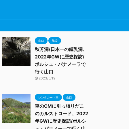
山口
施設
秋芳洞/日本一の鍾乳洞、
2022年GWに歴史探訪/
ポルシェ・パナメーラで
行く山口
2023/5/19
レンタカー・車
山口
車のCMに引っ張りだこ
のカルストロード、2022
年GWに歴史探訪/ポルシ
ェ・パナメーラで行く山