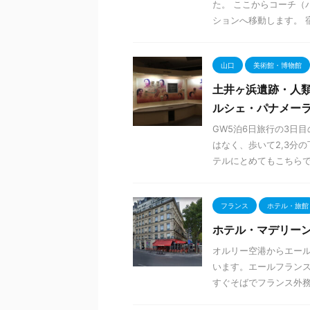
た。 ここからコーチ（
ションへ移動します。 宿
山口
美術館・博物館
土井ヶ浜遺跡・人類
ルシェ・パナメー
GW5泊6日旅行の3日目
はなく、歩いて2,3分
テルにとめてもこちらでも
フランス
ホテル・旅館
ホテル・マデリー
オルリー空港からエー
います。エールフランス・
すぐそばでフランス外務省