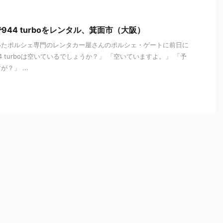
44 turboをレンタル、箕面市（大阪）
いたポルシェ専門のレンタカー屋さんのポルシェ・ゲートに前日に
4 turboは空いているでしょうか？」 「空いていますよ。」 「予
？」 ...