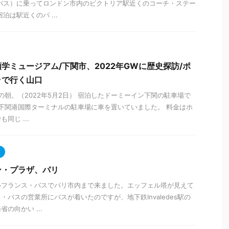
バス）に乗ってロンドン市内のビクトリア駅近くのコーチ・ステー
泊は駅近くのパ ...
学ミュージアム/下関市、2022年GWに歴史探訪/ポ
ラで行く山口
の朝。（2022年5月2日） 宿泊したドーミーイン下関の駐車場で
の下関港国際ターミナルの駐車場に車を置いていました。 料金はホ
同じ ...
ン・プラザ、パリ
ルフランス・バスでパリ市内まで来ました。エッフェル塔が見えて
バスの営業所にバスが着いたのですが、地下鉄Invaledes駅の
の向かい ...