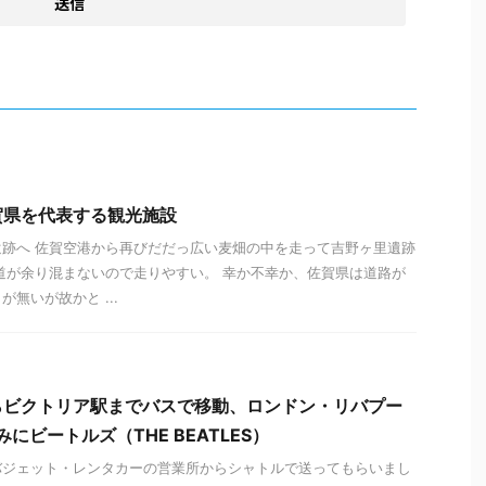
賀県を代表する観光施設
跡へ 佐賀空港から再びだだっ広い麦畑の中を走って吉野ヶ里遺跡
道が余り混まないので走りやすい。 幸か不幸か、佐賀県は道路が
無いが故かと ...
らビクトリア駅までバスで移動、ロンドン・リバプー
みにビートルズ（THE BEATLES）
バジェット・レンタカーの営業所からシャトルで送ってもらいまし