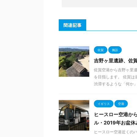
関連記事
佐賀
施設
吉野ヶ里遺跡、佐
佐賀空港から吉野ヶ里遺
を目指します。 佐賀は
渋滞するような「何か」が
イギリス
空港
ヒースロー空港か
ル・2019年お盆休
ヒースロー空港近くの