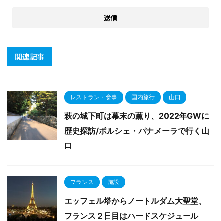
関連記事
レストラン・食事
国内旅行
山口
萩の城下町は幕末の薫り、2022年GWに
歴史探訪/ポルシェ・パナメーラで行く山
口
フランス
施設
エッフェル塔からノートルダム大聖堂、
フランス２日目はハードスケジュール