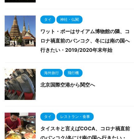
タイ
神社・仏閣
ワット・ポーはサイアム博物館の隣、コ
ロナ禍直前のバンコク、冬には南の国へ
行きたい・2019/2020年末年始
海外旅行
飛行機
北京国際空港から関空へ
タイ
レストラン・食事
タイスキと言えばCOCA、コロナ禍直前
のバンコク/冬には南の国へ行きたい・