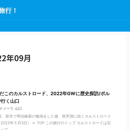
旅行！
2年09月
だこのカルストロード、2022年GWに歴史探訪/ポル
で行く山口
ナメーラ
,
山口
目、萩市で明治維新の勉強をした後、秋芳洞に続くカルストロード
022年５月3日） ← TOP この旅行のトップ カルストロードは石
て ...