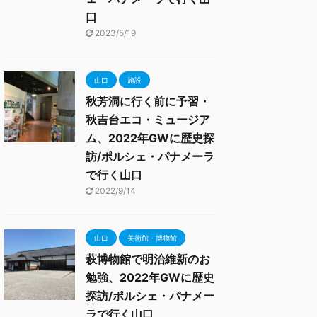
口
2023/5/19
山口
施設
秋芳洞に行く前に予習・
秋吉台エコ・ミュージア
ム、2022年GWに歴史探
訪/ポルシェ・パナメーラ
で行く山口
2022/9/14
山口
美術館・博物館
萩博物館で明治維新のお
勉強、2022年GWに歴史
探訪/ポルシェ・パナメー
ラで行く山口