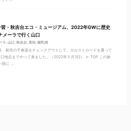
習・秋吉台エコ・ミュージアム、2022年GWに歴史
ナメーラで行く山口
ーラ
,
山口
,
秋吉台
,
美祢
,
鍾乳洞
目、萩市の千春楽をチェックアウトして、カルストロードを通って
地点までやって来ました。（2022年５月3日） ← TOP この旅
に ...