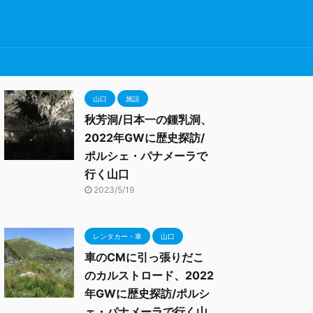
山口
施設
秋芳洞/日本一の鍾乳洞、
2022年GWに歴史探訪/
ポルシェ・パナメーラで
行く山口
2023/5/19
レンタカー・車
山口
車のCMに引っ張りだこ
のカルストロード、2022
年GWに歴史探訪/ポルシ
ェ・パナメーラで行く山