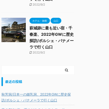
2022/9/2
ホテル・旅館
山口
萩城跡に最も近い宿・千
春楽、2022年GWに歴史
探訪/ポルシェ・パナメー
ラで行く山口
2022/9/2
最近の投稿
秋芳洞/日本一の鍾乳洞、2022年GWに歴史探
訪/ポルシェ・パナメーラで行く山口