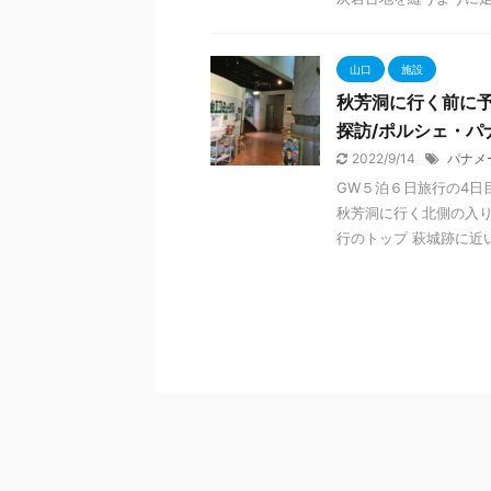
山口
施設
秋芳洞に行く前に予
探訪/ポルシェ・パ
2022/9/14
パナメ
GW５泊６日旅行の4日
秋芳洞に行く北側の入り口
行のトップ 萩城跡に近い宿