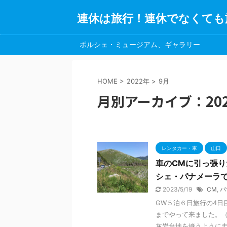
連休は旅行！連休でなくても
ポルシェ・ミュージアム、ギャラリー
HOME
>
2022年
>
9月
月別アーカイブ：202
レンタカー・車
山口
車のCMに引っ張り
シェ・パナメーラ
2023/5/19
CM
,
パ
GW５泊６日旅行の4日
までやって来ました。（2
灰岩台地を縫うように走っ