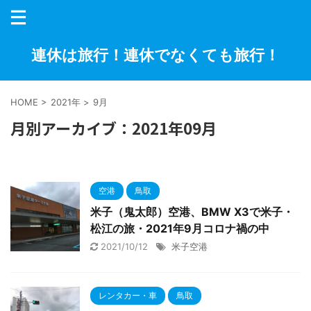
連休は旅行！連休でなくても旅行！
HOME
>
2021年
>
9月
月別アーカイブ：2021年09月
空港
鳥取
米子（鬼太郎）空港、BMW X3で米子・
松江の旅・2021年9月コロナ禍の中
2021/10/12
米子空港
レンタカー・車
鳥取