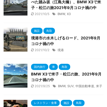
べた踏み坂（江島大橋）、BMW X3で米
子・松江の旅2021年9月コロナ禍の中
2021/10/5
BMW
,
X3
施設
鳥取
境港市の水木しげるロード、2021年9月
コロナ禍の中
2021/10/2
境港
国内旅行
車
鳥取
BMW X3で米子・松江の旅、2021年9月
コロナ禍の中
2021/9/25
BMW
,
SUV
,
中国自動車道
,
米子
レストラン・食事
施設
鳥取