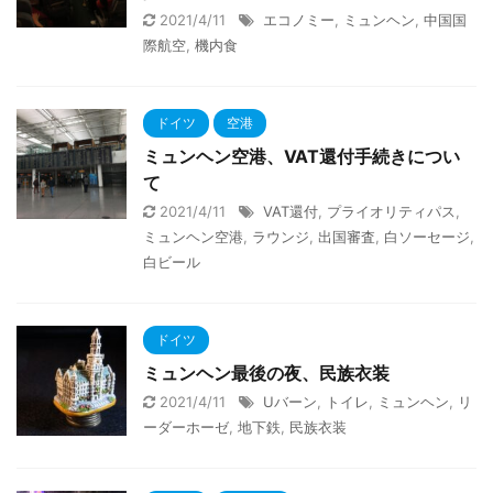
2021/4/11
エコノミー
,
ミュンヘン
,
中国国
際航空
,
機内食
ドイツ
空港
ミュンヘン空港、VAT還付手続きについ
て
2021/4/11
VAT還付
,
プライオリティパス
,
ミュンヘン空港
,
ラウンジ
,
出国審査
,
白ソーセージ
,
白ビール
ドイツ
ミュンヘン最後の夜、民族衣装
2021/4/11
Uバーン
,
トイレ
,
ミュンヘン
,
リ
ーダーホーゼ
,
地下鉄
,
民族衣装