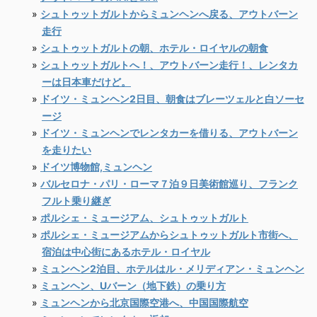
シュトゥットガルトからミュンヘンへ戻る、アウトバーン
走行
シュトゥットガルトの朝、ホテル・ロイヤルの朝食
シュトゥットガルトへ！、アウトバーン走行！、レンタカ
ーは日本車だけど。
ドイツ・ミュンヘン2日目、朝食はブレーツェルと白ソーセ
ージ
ドイツ・ミュンヘンでレンタカーを借りる、アウトバーン
を走りたい
ドイツ博物館,ミュンヘン
バルセロナ・パリ・ローマ７泊９日美術館巡り、フランク
フルト乗り継ぎ
ポルシェ・ミュージアム、シュトゥットガルト
ポルシェ・ミュージアムからシュトゥットガルト市街へ、
宿泊は中心街にあるホテル・ロイヤル
ミュンヘン2泊目、ホテルはル・メリディアン・ミュンヘン
ミュンヘン、Uバーン（地下鉄）の乗り方
ミュンヘンから北京国際空港へ、中国国際航空