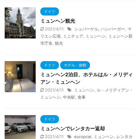
ドイツ
ミュンヘン観光
2021/4/11
シュパーゲル
,
ハンバーガー
,
マ
リエン広場
,
ミニチュア
,
ミュンヘン
,
ミュンヘン新
市庁舎
,
観光
ドイツ
ホテル・旅館
ミュンヘン2泊目、ホテルはル・メリディ
アン・ミュンヘン
2021/4/11
ミュンヘン
,
ル・メリディアン・
ミュンヘン
,
中央駅
,
食事
ドイツ
ミュンヘンでレンタカー返却
2021/4/11
europcar
,
ミュンヘン
,
レンタカ