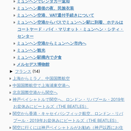
ミュンヘンでレンタカー返却
ミュンヘン最後の夜、民族衣装
ミュンヘン空港、VAT還付手続きについて
ミュンヘン空港からバスでミュンヘン駅に到着、ホテルは
コートヤード・バイ・マリオット・ミュンヘン・シティ・
センター
ミュンヘン空港からミュンヘン市内へ
ミュンヘン観光
ミュンヘン駅構内で夕食
メルセデス博物館
►
フランス
(14)
上海からミラノ、中国国際航空
中国国際航空で上海浦東空港へ
北京国際空港から関空へ
神戸ベイシャトルで関空へ、ロンドン・リバプール・2019年
お盆休みにビートルズ（THE BEATLES）
関空から香港・キャセイパシフィック航空、ロンドン・リバ
プール・2019年お盆休みにビートルズ（THE BEATLES）
関空に行くには神戸ベイシャトルがお勧め（神戸以西にお住