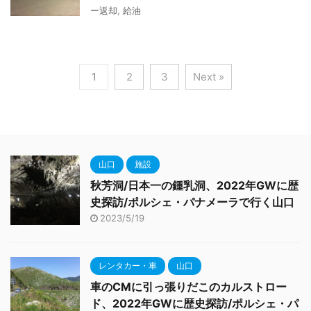
ー返却
,
給油
1
2
3
Next »
山口
施設
秋芳洞/日本一の鍾乳洞、2022年GWに歴
史探訪/ポルシェ・パナメーラで行く山口
2023/5/19
レンタカー・車
山口
車のCMに引っ張りだこのカルストロー
ド、2022年GWに歴史探訪/ポルシェ・パ