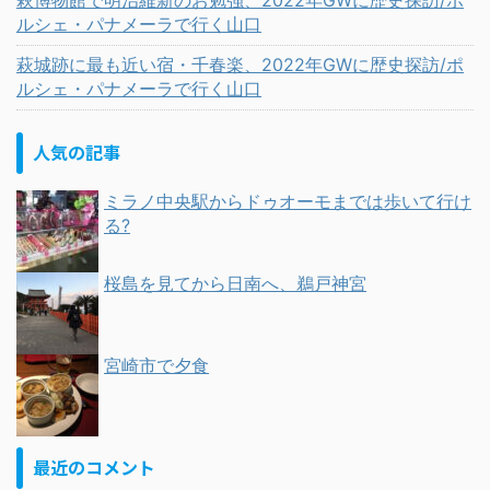
萩博物館で明治維新のお勉強、2022年GWに歴史探訪/ポ
ルシェ・パナメーラで行く山口
萩城跡に最も近い宿・千春楽、2022年GWに歴史探訪/ポ
ルシェ・パナメーラで行く山口
人気の記事
ミラノ中央駅からドゥオーモまでは歩いて行け
る?
桜島を見てから日南へ、鵜戸神宮
宮崎市で夕食
最近のコメント