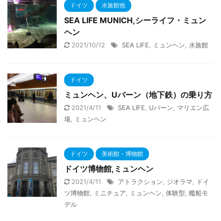
ドイツ
水族館他
SEA LIFE MUNICH,シーライフ・ミュン
ヘン
2021/10/12
SEA LIFE
,
ミュンヘン
,
水族館
ドイツ
ミュンヘン、Uバーン（地下鉄）の乗り方
2021/4/11
SEA LIFE
,
Uバーン
,
マリエン広
場
,
ミュンヘン
ドイツ
美術館・博物館
ドイツ博物館,ミュンヘン
2021/4/11
アトラクション
,
ジオラマ
,
ドイ
ツ博物館
,
ミニチュア
,
ミュンヘン
,
体験型
,
艦船モ
デル