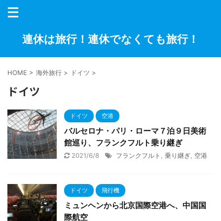
連休は旅行！連休でなくても旅行！
HOME
>
海外旅行
>
ドイツ
>
ドイツ
ドイツ
空港
バルセロナ・パリ・ローマ７泊９日美術
館巡り、フランクフルト乗り継ぎ
2021/6/8
フランクフルト
,
乗り継ぎ
,
空港
ドイツ
飛行機
ミュンヘンから北京国際空港へ、中国国
際航空