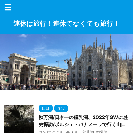
連休は旅行！連休でなくても旅行！
山口
施設
秋芳洞/日本一の鍾乳洞、2022年GWに歴
史探訪/ポルシェ・パナメーラで行く山口
2023/5/19
山口
,
秋芳洞
,
鍾乳洞