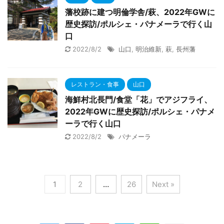
藩校跡に建つ明倫学舎/萩、2022年GWに
歴史探訪/ポルシェ・パナメーラで行く山
口
2022/8/2
山口
,
明治維新
,
萩
,
長州藩
レストラン・食事
山口
海鮮村北長門/食堂「花」でアジフライ、
2022年GWに歴史探訪/ポルシェ・パナメ
ーラで行く山口
2022/8/2
パナメーラ
1
2
…
26
Next »