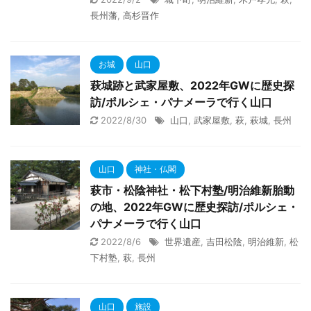
長州藩
,
高杉晋作
お城
山口
萩城跡と武家屋敷、2022年GWに歴史探
訪/ポルシェ・パナメーラで行く山口
2022/8/30
山口
,
武家屋敷
,
萩
,
萩城
,
長州
山口
神社・仏閣
萩市・松陰神社・松下村塾/明治維新胎動
の地、2022年GWに歴史探訪/ポルシェ・
パナメーラで行く山口
2022/8/6
世界遺産
,
吉田松陰
,
明治維新
,
松
下村塾
,
萩
,
長州
山口
施設