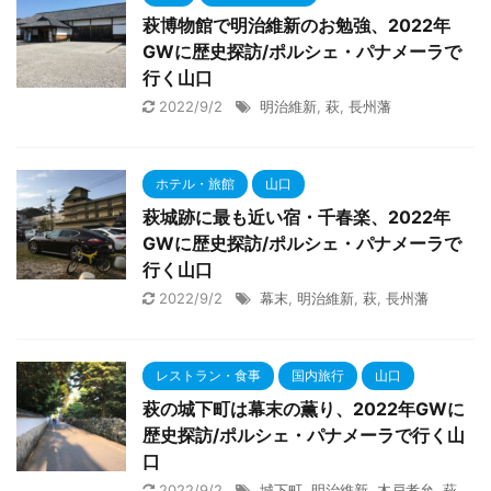
萩博物館で明治維新のお勉強、2022年
GWに歴史探訪/ポルシェ・パナメーラで
行く山口
2022/9/2
明治維新
,
萩
,
長州藩
ホテル・旅館
山口
萩城跡に最も近い宿・千春楽、2022年
GWに歴史探訪/ポルシェ・パナメーラで
行く山口
2022/9/2
幕末
,
明治維新
,
萩
,
長州藩
レストラン・食事
国内旅行
山口
萩の城下町は幕末の薫り、2022年GWに
歴史探訪/ポルシェ・パナメーラで行く山
口
2022/9/2
城下町
,
明治維新
,
木戸孝允
,
萩
,