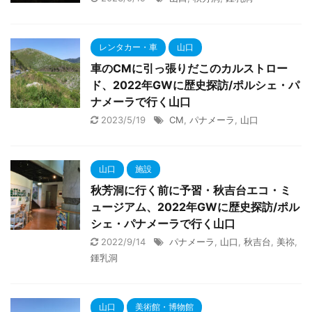
レンタカー・車
山口
車のCMに引っ張りだこのカルストロー
ド、2022年GWに歴史探訪/ポルシェ・パ
ナメーラで行く山口
2023/5/19
CM
,
パナメーラ
,
山口
山口
施設
秋芳洞に行く前に予習・秋吉台エコ・ミ
ュージアム、2022年GWに歴史探訪/ポル
シェ・パナメーラで行く山口
2022/9/14
パナメーラ
,
山口
,
秋吉台
,
美祢
,
鍾乳洞
山口
美術館・博物館