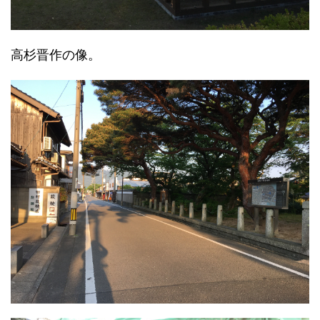
高杉晋作の像。