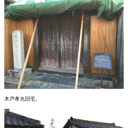
木戸孝允旧宅。