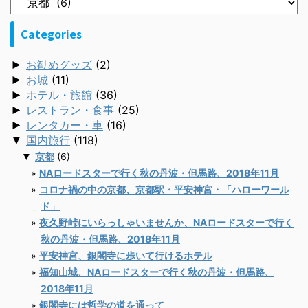
Categories
►
お勧めグッズ
(2)
►
お城
(11)
►
ホテル・旅館
(36)
►
レストラン・食事
(25)
►
レンタカー・車
(16)
▼
国内旅行
(118)
▼
京都
(6)
NAロードスターで行く秋の丹波・但馬路、2018年11月
コロナ禍の中の京都、京都駅・平安神宮・「ハローワール
ド」
夜久野峠にいらっしゃいませんか、NAロードスターで行く
秋の丹波・但馬路、2018年11月
平安神宮、銀閣寺に歩いて行けるホテル
福知山城、NAロードスターで行く秋の丹波・但馬路、
2018年11月
銀閣寺には哲学の道を通って