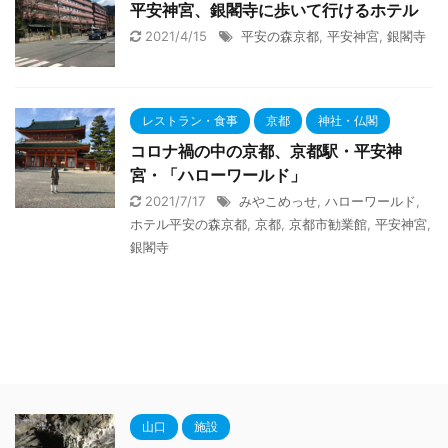
平安神宮、銀閣寺に歩いて行けるホテル
2021/4/15
平安の森京都
,
平安神宮
,
銀閣寺
レストラン・食事
京都
神社・仏閣
コロナ禍の中の京都、京都駅・平安神
宮・「ハローワールド」
2021/7/17
みやこめっせ
,
ハローワールド
,
ホテル平安の森京都
,
京都
,
京都市勧業館
,
平安神宮
,
銀閣寺
山口
施設