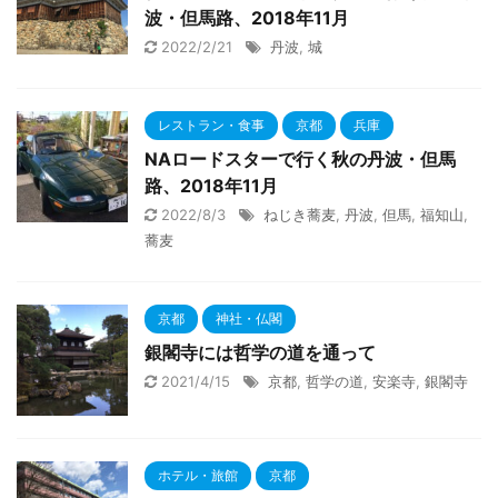
波・但馬路、2018年11月
2022/2/21
丹波
,
城
レストラン・食事
京都
兵庫
NAロードスターで行く秋の丹波・但馬
路、2018年11月
2022/8/3
ねじき蕎麦
,
丹波
,
但馬
,
福知山
,
蕎麦
京都
神社・仏閣
銀閣寺には哲学の道を通って
2021/4/15
京都
,
哲学の道
,
安楽寺
,
銀閣寺
ホテル・旅館
京都