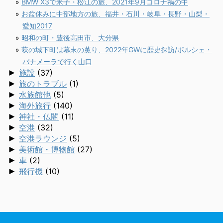
BMW X3で米子・松江の旅、2021年9月コロナ禍の中
お盆休みに中部地方の旅、福井・石川・岐阜・長野・山梨・
愛知2017
昭和の町・豊後高田市、大分県
萩の城下町は幕末の薫り、2022年GWに歴史探訪/ポルシェ・
パナメーラで行く山口
►
施設
(37)
►
旅のトラブル
(1)
►
水族館他
(5)
►
海外旅行
(140)
►
神社・仏閣
(11)
►
空港
(32)
►
空港ラウンジ
(5)
►
美術館・博物館
(27)
►
車
(2)
►
飛行機
(10)