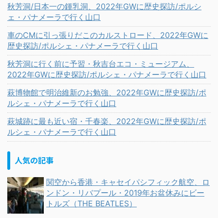
秋芳洞/日本一の鍾乳洞、2022年GWに歴史探訪/ポルシ
ェ・パナメーラで行く山口
車のCMに引っ張りだこのカルストロード、2022年GWに
歴史探訪/ポルシェ・パナメーラで行く山口
秋芳洞に行く前に予習・秋吉台エコ・ミュージアム、
2022年GWに歴史探訪/ポルシェ・パナメーラで行く山口
萩博物館で明治維新のお勉強、2022年GWに歴史探訪/ポ
ルシェ・パナメーラで行く山口
萩城跡に最も近い宿・千春楽、2022年GWに歴史探訪/ポ
ルシェ・パナメーラで行く山口
人気の記事
関空から香港・キャセイパシフィック航空、ロ
ンドン・リバプール・2019年お盆休みにビー
トルズ（THE BEATLES）