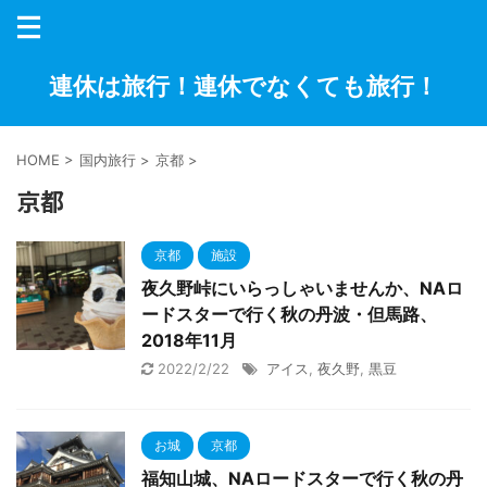
連休は旅行！連休でなくても旅行！
HOME
>
国内旅行
>
京都
>
京都
京都
施設
夜久野峠にいらっしゃいませんか、NAロ
ードスターで行く秋の丹波・但馬路、
2018年11月
2022/2/22
アイス
,
夜久野
,
黒豆
お城
京都
福知山城、NAロードスターで行く秋の丹