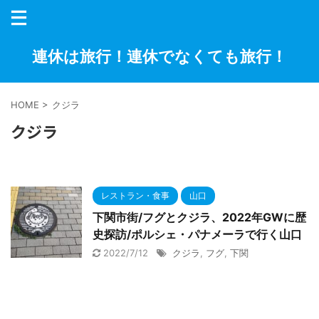
連休は旅行！連休でなくても旅行！
HOME
>
クジラ
クジラ
レストラン・食事
山口
下関市街/フグとクジラ、2022年GWに歴
史探訪/ポルシェ・パナメーラで行く山口
2022/7/12
クジラ
,
フグ
,
下関