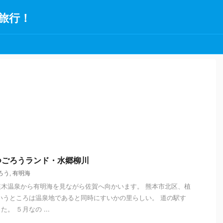
旅行！
つごろうランド・水郷柳川
ろう
,
有明海
木温泉から有明海を見ながら佐賀へ向かいます。 熊本市北区、植
いうところは温泉地であると同時にすいかの里らしい。 道の駅す
。 ５月なの ...