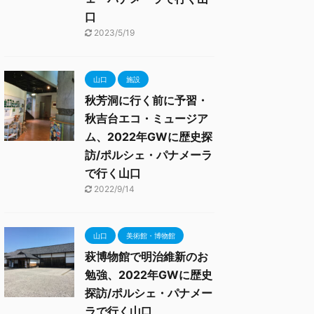
口
2023/5/19
山口
施設
秋芳洞に行く前に予習・
秋吉台エコ・ミュージア
ム、2022年GWに歴史探
訪/ポルシェ・パナメーラ
で行く山口
2022/9/14
山口
美術館・博物館
萩博物館で明治維新のお
勉強、2022年GWに歴史
探訪/ポルシェ・パナメー
ラで行く山口