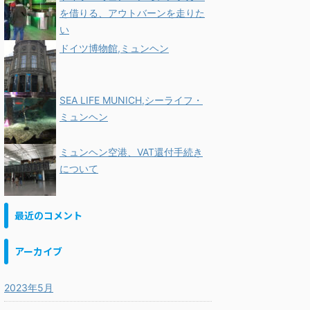
を借りる、アウトバーンを走りた
い
ドイツ博物館,ミュンヘン
SEA LIFE MUNICH,シーライフ・
ミュンヘン
ミュンヘン空港、VAT還付手続き
について
最近のコメント
アーカイブ
2023年5月