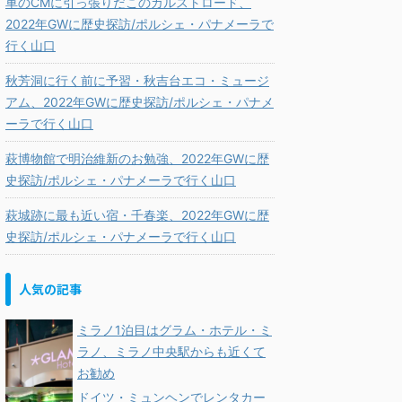
車のCMに引っ張りだこのカルストロード、
2022年GWに歴史探訪/ポルシェ・パナメーラで
行く山口
秋芳洞に行く前に予習・秋吉台エコ・ミュージ
アム、2022年GWに歴史探訪/ポルシェ・パナメ
ーラで行く山口
萩博物館で明治維新のお勉強、2022年GWに歴
史探訪/ポルシェ・パナメーラで行く山口
萩城跡に最も近い宿・千春楽、2022年GWに歴
史探訪/ポルシェ・パナメーラで行く山口
人気の記事
ミラノ1泊目はグラム・ホテル・ミ
ラノ、ミラノ中央駅からも近くて
お勧め
ドイツ・ミュンヘンでレンタカー