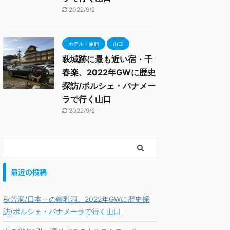
2022/9/2
ホテル・旅館
山口
萩城跡に最も近い宿・千
春楽、2022年GWに歴史
探訪/ポルシェ・パナメー
ラで行く山口
2022/9/2
最近の投稿
秋芳洞/日本一の鍾乳洞、2022年GWに歴史探
訪/ポルシェ・パナメーラで行く山口