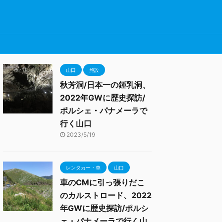
山口
施設
秋芳洞/日本一の鍾乳洞、
2022年GWに歴史探訪/
ポルシェ・パナメーラで
行く山口
2023/5/19
レンタカー・車
山口
車のCMに引っ張りだこ
のカルストロード、2022
年GWに歴史探訪/ポルシ
ェ・パナメーラで行く山