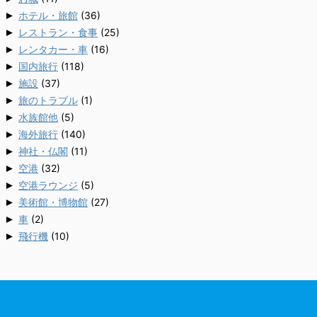
►
ホテル・旅館
(36)
►
レストラン・食事
(25)
►
レンタカー・車
(16)
►
国内旅行
(118)
►
施設
(37)
►
旅のトラブル
(1)
►
水族館他
(5)
►
海外旅行
(140)
►
神社・仏閣
(11)
►
空港
(32)
►
空港ラウンジ
(5)
►
美術館・博物館
(27)
►
車
(2)
►
飛行機
(10)