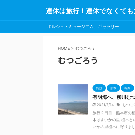
連休は旅行！連休でなくても
ポルシェ・ミュージアム、ギャラリー
HOME
>
むつごろう
むつごろう
施設
熊本
福岡
有明海へ、柳川む
2021/7/14
むつご
旅行２日目、熊本市の植
木はすいかの里 植木と
いかの里植木に寄りました