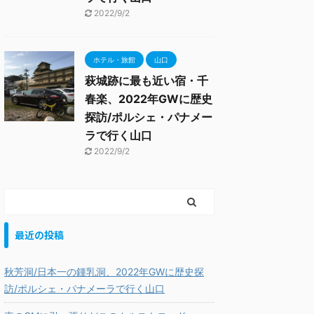
2022/9/2
ホテル・旅館
山口
萩城跡に最も近い宿・千
春楽、2022年GWに歴史
探訪/ポルシェ・パナメー
ラで行く山口
2022/9/2
最近の投稿
秋芳洞/日本一の鍾乳洞、2022年GWに歴史探
訪/ポルシェ・パナメーラで行く山口