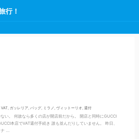
旅行！
,
VAT
,
ガッレリア
,
バッグ
,
ミラノ
,
ヴィットーリオ
,
還付
ない。 何故なら多くの店が開店前だから。 開店と同時にGUCCI
UCCI本店でVAT還付手続き 誰も並んだりしていません。 昨日、
...