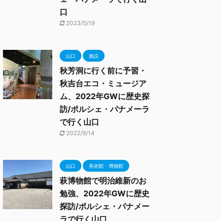
口
2023/5/19
山口
施設
秋芳洞に行く前に予習・
秋吉台エコ・ミュージア
ム、2022年GWに歴史探
訪/ポルシェ・パナメーラ
で行く山口
2022/9/14
山口
美術館・博物館
萩博物館で明治維新のお
勉強、2022年GWに歴史
探訪/ポルシェ・パナメー
ラで行く山口