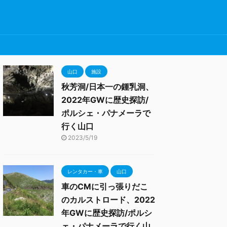
山口
施設
秋芳洞/日本一の鍾乳洞、
2022年GWに歴史探訪/
ポルシェ・パナメーラで
行く山口
2023/5/19
レンタカー・車
山口
車のCMに引っ張りだこ
のカルストロード、2022
年GWに歴史探訪/ポルシ
ェ・パナメーラで行く山