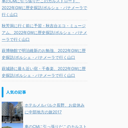
車のCMに引っ張りだこのカルストロード、
2022年GWに歴史探訪/ポルシェ・パナメーラで
行く山口
秋芳洞に行く前に予習・秋吉台エコ・ミュージ
アム、2022年GWに歴史探訪/ポルシェ・パナメ
ーラで行く山口
萩博物館で明治維新のお勉強、2022年GWに歴
史探訪/ポルシェ・パナメーラで行く山口
萩城跡に最も近い宿・千春楽、2022年GWに歴
史探訪/ポルシェ・パナメーラで行く山口
人気の記事
ホテルメルパルク長野、お盆休み
に中部地方の旅2017
車のCMに引っ張りだこのカルスト