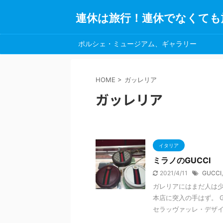
連休は旅行！連休でなくても
ポルシェ・ミュージアム、ギャラリー
HOME
>
ガッレリア
ガッレリア
イタリア
ミラノのGUCCI
2021/4/11
GUCCI
ガレリアにはまだ人は少
本店に突入の手はず。 G
セラッヴァッレ・デザイナ 