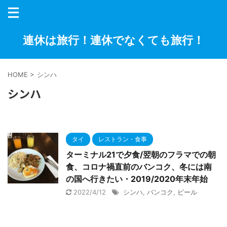
連休は旅行！連休でなくても旅行！
HOME
>
シンハ
シンハ
タイ
レストラン・食事
ターミナル21で夕食/翌朝のフラマでの朝
食、コロナ禍直前のバンコク、冬には南
の国へ行きたい・2019/2020年末年始
2022/4/12
シンハ
,
バンコク
,
ビール