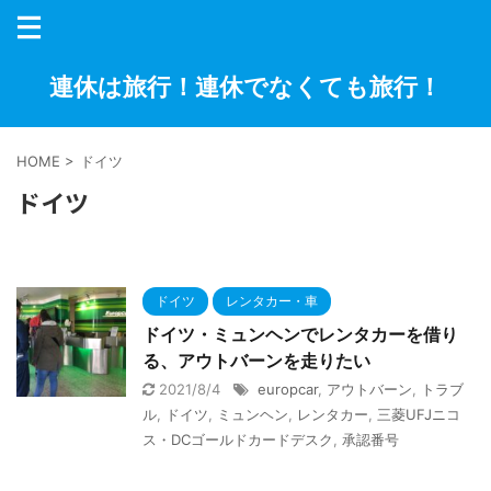
連休は旅行！連休でなくても旅行！
HOME
>
ドイツ
ドイツ
ドイツ
レンタカー・車
ドイツ・ミュンヘンでレンタカーを借り
る、アウトバーンを走りたい
2021/8/4
europcar
,
アウトバーン
,
トラブ
ル
,
ドイツ
,
ミュンヘン
,
レンタカー
,
三菱UFJニコ
ス・DCゴールドカードデスク
,
承認番号