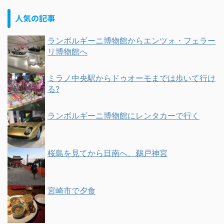
人気の記事
ランボルギーニ博物館からエンツォ・フェラー
リ博物館へ
ミラノ中央駅からドゥオーモまでは歩いて行け
る?
ランボルギーニ博物館にレンタカーで行く
桜島を見てから日南へ、鵜戸神宮
宮崎市で夕食