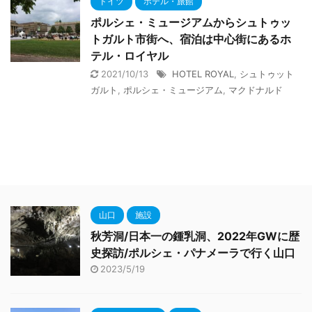
ドイツ
ホテル・旅館
ポルシェ・ミュージアムからシュトゥッ
トガルト市街へ、宿泊は中心街にあるホ
テル・ロイヤル
2021/10/13
HOTEL ROYAL
,
シュトゥット
ガルト
,
ポルシェ・ミュージアム
,
マクドナルド
山口
施設
秋芳洞/日本一の鍾乳洞、2022年GWに歴
史探訪/ポルシェ・パナメーラで行く山口
2023/5/19