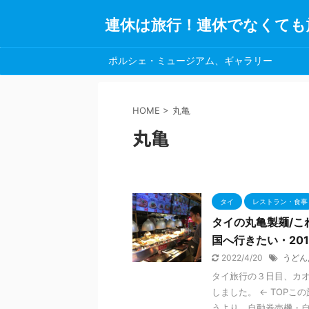
連休は旅行！連休でなくても
ポルシェ・ミュージアム、ギャラリー
HOME
>
丸亀
丸亀
タイ
レストラン・食事
タイの丸亀製麺/こ
国へ行きたい・201
2022/4/20
うどん
タイ旅行の３日目、カオ
しました。 ← TOP
うより、自動券売機・自動