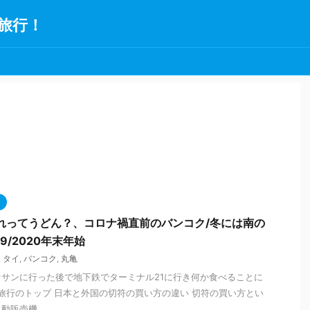
旅行！
れってうどん？、コロナ禍直前のバンコク/冬には南の
9/2020年末年始
,
タイ
,
バンコク
,
丸亀
サンに行った後で地下鉄でターミナル21に行き何か食べることに
この旅行のトップ 日本と外国の切符の買い方の違い 切符の買い方とい
販売機 ...