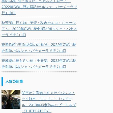
車のCMに引っ張りだこのカルストロード、
2022年GWに歴史探訪/ポルシェ・パナメーラで
行く山口
秋芳洞に行く前に予習・秋吉台エコ・ミュージ
アム、2022年GWに歴史探訪/ポルシェ・パナメ
ーラで行く山口
萩博物館で明治維新のお勉強、2022年GWに歴
史探訪/ポルシェ・パナメーラで行く山口
萩城跡に最も近い宿・千春楽、2022年GWに歴
史探訪/ポルシェ・パナメーラで行く山口
人気の記事
関空から香港・キャセイパシフィ
ック航空、ロンドン・リバプー
ル・2019年お盆休みにビートルズ
（THE BEATLES）