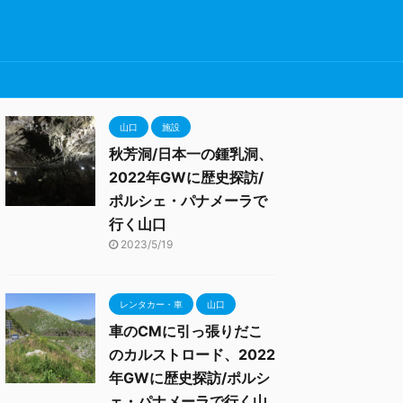
山口
施設
秋芳洞/日本一の鍾乳洞、
2022年GWに歴史探訪/
ポルシェ・パナメーラで
行く山口
2023/5/19
レンタカー・車
山口
車のCMに引っ張りだこ
のカルストロード、2022
年GWに歴史探訪/ポルシ
ェ・パナメーラで行く山