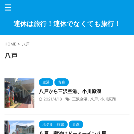
連休は旅行！連休でなくても旅行！
HOME
>
八戸
八戸
空港
青森
八戸から三沢空港、小川原湖
2021/4/18
三沢空港
,
八戸
,
小川原湖
ホテル・旅館
青森
八戸、宿泊はドーミーイン八戸