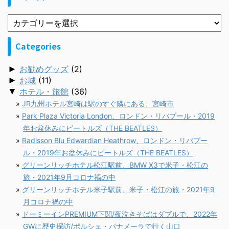
Categories
►
お勧めグッズ
(2)
►
お城
(11)
▼
ホテル・旅館
(36)
JR九州ホテル宮崎は駅のすぐ隣にある、宮崎市
Park Plaza Victoria London、ロンドン・リバプール・2019
年お盆休みにビートルズ（THE BEATLES）
Radisson Blu Edwardian Heathrow、ロンドン・リバプー
ル・2019年お盆休みにビートルズ（THE BEATLES）
グリーンリッチホテル松江駅前、BMW X3で米子・松江の
旅・2021年9月コロナ禍の中
グリーンリッチホテル米子駅前、米子・松江の旅・2021年9
月コロナ禍の中
ドーミーインPREMIUM下関/夜泣きそばはダブルで、2022年
GWに歴史探訪/ポルシェ・パナメーラで行く山口