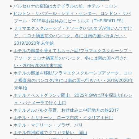
バルセロナの宿泊はカテドラルの前、ホテル・コロン
ヒルトン・リバプール・シティ・センター、ロンドン・リバ
プール・2019年お盆休みにビートルズ（THE BEATLES）
フラマエクスクルーシブ・アソーク/バスタブが無いんですけ
ど、コロナ禍直前のバンコク、冬には南の国へ行きたい・
2019/2020年末年始
ホテルの部屋を替えてもらった話/フラマエクスクルーシブ・
アソーク,コロナ禍直前のバンコク、冬には南の国へ行きた
い・2019/2020年末年始
ホテルの部屋を移動/フラマエクスクルーシブアソーク、コロ
ナ禍直前のバンコク/冬には南の国へ行きたい・2019/2020年
末年始
ホテルアベストグランデ岡山、2022年GWに歴史探訪/ポルシ
ェ・パナメーラで行く山口
ホテルメルパルク長野、お盆休みに中部地方の旅2017
ホテル・キリナーレ、ローマ市内・イタリア１日目
ホテル・マデリーン・プラザ、パリ
ホテル作州武蔵でクワガタ拾い、岡山