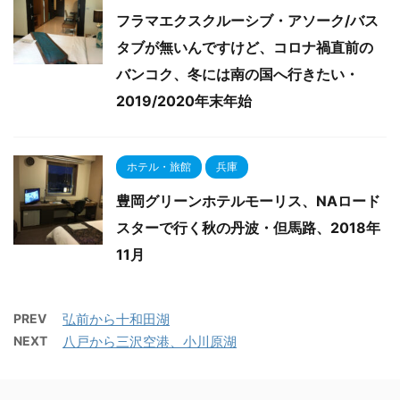
フラマエクスクルーシブ・アソーク/バス
タブが無いんですけど、コロナ禍直前の
バンコク、冬には南の国へ行きたい・
2019/2020年末年始
ホテル・旅館
兵庫
豊岡グリーンホテルモーリス、NAロード
スターで行く秋の丹波・但馬路、2018年
11月
PREV
弘前から十和田湖
NEXT
八戸から三沢空港、小川原湖