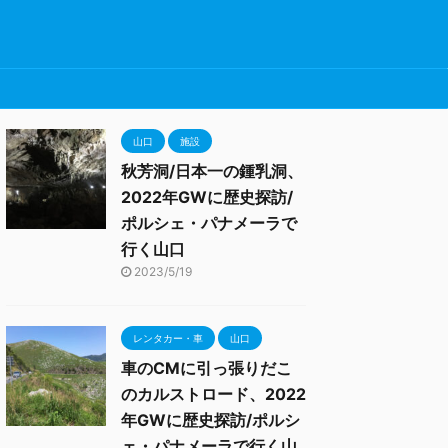
山口
施設
秋芳洞/日本一の鍾乳洞、
2022年GWに歴史探訪/
ポルシェ・パナメーラで
行く山口
2023/5/19
レンタカー・車
山口
車のCMに引っ張りだこ
のカルストロード、2022
年GWに歴史探訪/ポルシ
ェ・パナメーラで行く山