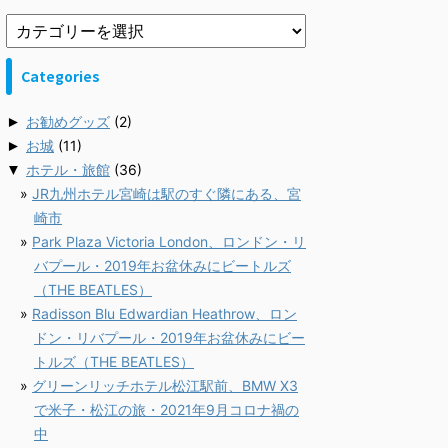
Categories
►
お勧めグッズ
(2)
►
お城
(11)
▼
ホテル・旅館
(36)
JR九州ホテル宮崎は駅のすぐ隣にある、宮
崎市
Park Plaza Victoria London、ロンドン・リ
バプール・2019年お盆休みにビートルズ
（THE BEATLES）
Radisson Blu Edwardian Heathrow、ロン
ドン・リバプール・2019年お盆休みにビー
トルズ（THE BEATLES）
グリーンリッチホテル松江駅前、BMW X3
で米子・松江の旅・2021年9月コロナ禍の
中