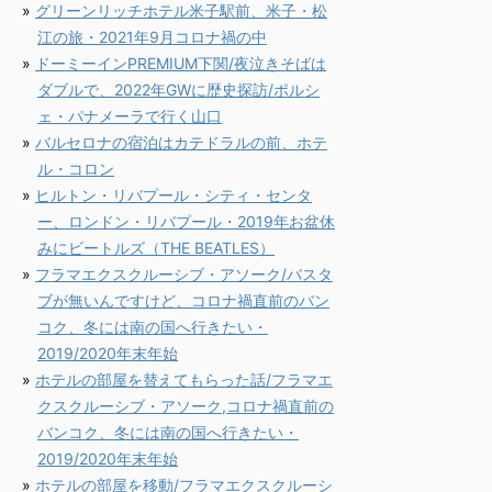
グリーンリッチホテル米子駅前、米子・松
江の旅・2021年9月コロナ禍の中
ドーミーインPREMIUM下関/夜泣きそばは
ダブルで、2022年GWに歴史探訪/ポルシ
ェ・パナメーラで行く山口
バルセロナの宿泊はカテドラルの前、ホテ
ル・コロン
ヒルトン・リバプール・シティ・センタ
ー、ロンドン・リバプール・2019年お盆休
みにビートルズ（THE BEATLES）
フラマエクスクルーシブ・アソーク/バスタ
ブが無いんですけど、コロナ禍直前のバン
コク、冬には南の国へ行きたい・
2019/2020年末年始
ホテルの部屋を替えてもらった話/フラマエ
クスクルーシブ・アソーク,コロナ禍直前の
バンコク、冬には南の国へ行きたい・
2019/2020年末年始
ホテルの部屋を移動/フラマエクスクルーシ