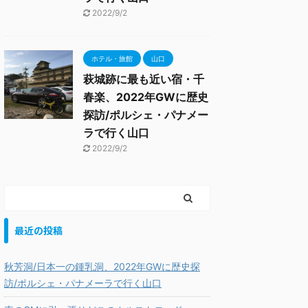
2022/9/2
ホテル・旅館
山口
萩城跡に最も近い宿・千
春楽、2022年GWに歴史
探訪/ポルシェ・パナメー
ラで行く山口
2022/9/2
最近の投稿
秋芳洞/日本一の鍾乳洞、2022年GWに歴史探
訪/ポルシェ・パナメーラで行く山口