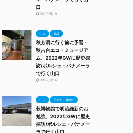
口
2023/5/19
山口
施設
秋芳洞に行く前に予習・
秋吉台エコ・ミュージア
ム、2022年GWに歴史探
訪/ポルシェ・パナメーラ
で行く山口
2022/9/14
山口
美術館・博物館
萩博物館で明治維新のお
勉強、2022年GWに歴史
探訪/ポルシェ・パナメー
ラで行く山口