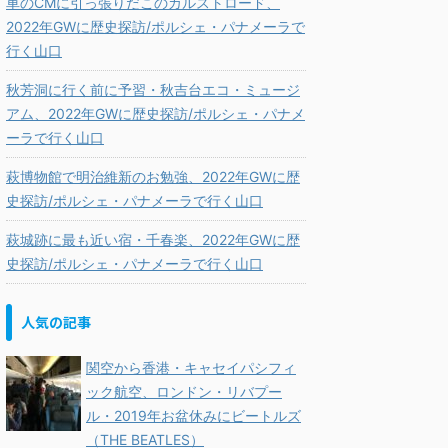
車のCMに引っ張りだこのカルストロード、
2022年GWに歴史探訪/ポルシェ・パナメーラで
行く山口
秋芳洞に行く前に予習・秋吉台エコ・ミュージ
アム、2022年GWに歴史探訪/ポルシェ・パナメ
ーラで行く山口
萩博物館で明治維新のお勉強、2022年GWに歴
史探訪/ポルシェ・パナメーラで行く山口
萩城跡に最も近い宿・千春楽、2022年GWに歴
史探訪/ポルシェ・パナメーラで行く山口
人気の記事
関空から香港・キャセイパシフィ
ック航空、ロンドン・リバプー
ル・2019年お盆休みにビートルズ
（THE BEATLES）