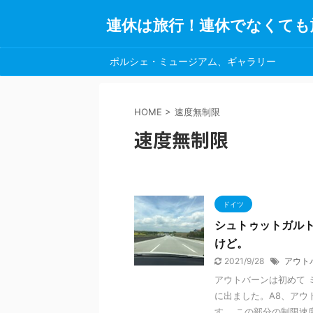
連休は旅行！連休でなくても
ポルシェ・ミュージアム、ギャラリー
HOME
>
速度無制限
速度無制限
ドイツ
シュトゥットガル
けど。
2021/9/28
アウト
アウトバーンは初めて 
に出ました。A8、アウ
す。 この部分の制限速度