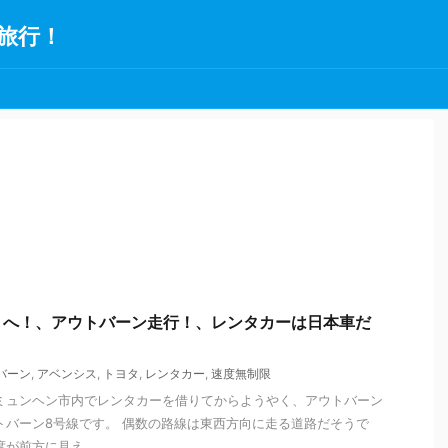
旅行！
トへ！、アウトバーン走行！、レンタカーは日本車だ
バーン
,
アベンシス
,
トヨタ
,
レンタカー
,
速度無制限
ミュンヘン市内でレンタカーを借りてからようやく、アウトバーン
トバーン8号線です。 偶数の路線は東西方向に走る道路だそうで
が前方に見え ...