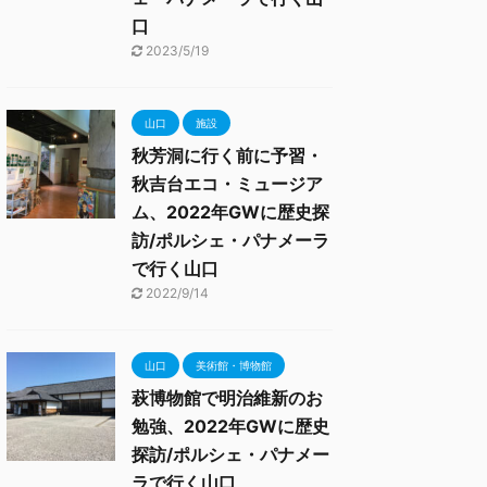
口
2023/5/19
山口
施設
秋芳洞に行く前に予習・
秋吉台エコ・ミュージア
ム、2022年GWに歴史探
訪/ポルシェ・パナメーラ
で行く山口
2022/9/14
山口
美術館・博物館
萩博物館で明治維新のお
勉強、2022年GWに歴史
探訪/ポルシェ・パナメー
ラで行く山口