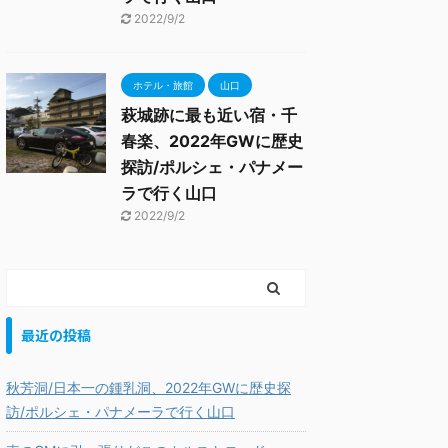
2022/9/2
ホテル・旅館
山口
萩城跡に最も近い宿・千
春楽、2022年GWに歴史
探訪/ポルシェ・パナメー
ラで行く山口
2022/9/2
最近の投稿
秋芳洞/日本一の鍾乳洞、2022年GWに歴史探
訪/ポルシェ・パナメーラで行く山口