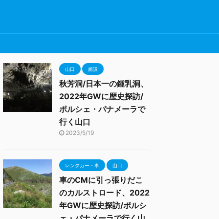
山口
施設
秋芳洞/日本一の鍾乳洞、
2022年GWに歴史探訪/
ポルシェ・パナメーラで
行く山口
2023/5/19
レンタカー・車
山口
車のCMに引っ張りだこ
のカルストロード、2022
年GWに歴史探訪/ポルシ
ェ・パナメーラで行く山