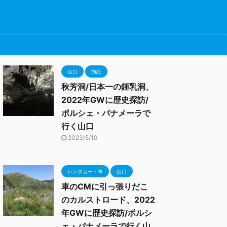
山口
施設
秋芳洞/日本一の鍾乳洞、
2022年GWに歴史探訪/
ポルシェ・パナメーラで
行く山口
2023/5/19
レンタカー・車
山口
車のCMに引っ張りだこ
のカルストロード、2022
年GWに歴史探訪/ポルシ
ェ・パナメーラで行く山