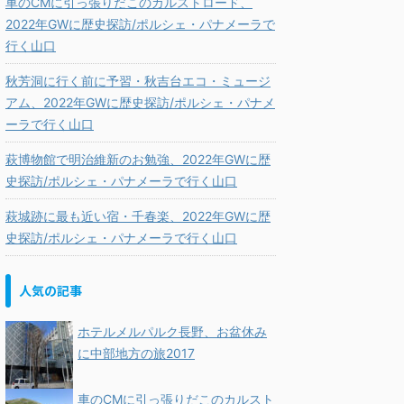
車のCMに引っ張りだこのカルストロード、
2022年GWに歴史探訪/ポルシェ・パナメーラで
行く山口
秋芳洞に行く前に予習・秋吉台エコ・ミュージ
アム、2022年GWに歴史探訪/ポルシェ・パナメ
ーラで行く山口
萩博物館で明治維新のお勉強、2022年GWに歴
史探訪/ポルシェ・パナメーラで行く山口
萩城跡に最も近い宿・千春楽、2022年GWに歴
史探訪/ポルシェ・パナメーラで行く山口
人気の記事
ホテルメルパルク長野、お盆休み
に中部地方の旅2017
車のCMに引っ張りだこのカルスト