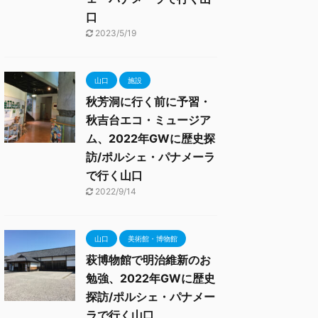
口
2023/5/19
山口
施設
秋芳洞に行く前に予習・
秋吉台エコ・ミュージア
ム、2022年GWに歴史探
訪/ポルシェ・パナメーラ
で行く山口
2022/9/14
山口
美術館・博物館
萩博物館で明治維新のお
勉強、2022年GWに歴史
探訪/ポルシェ・パナメー
ラで行く山口