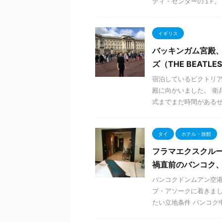
ティ・センターの１F。 空
イギリス
バッキンガム宮殿、
ズ（THE BEATLE
宿泊しているビクトリ
殿に向かいました。 衛
式までまだ時間があるせい
タイ
ホテル・旅館
フラマエクスクル
禍直前のバンコク、
バンコクドンムアン空港
ブ・アソークに着きました
たい立地条件 バンコク中心