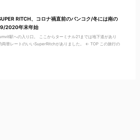
UPER RITCH、コロナ禍直前のバンコク/冬には南の
9/2020年末年始
humvit駅への入り口。 ここからターミナル21までは地下道があり
替レートのいいSuperRitchがありました。 ← TOP この旅行の