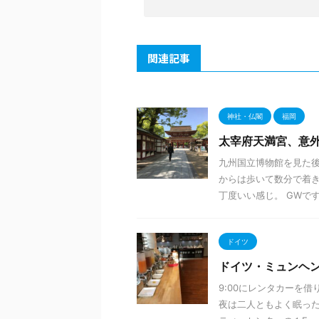
関連記事
神社・仏閣
福岡
太宰府天満宮、意
九州国立博物館を見た後
からは歩いて数分で着き
丁度いい感じ。 GWですが
ドイツ
ドイツ・ミュンヘ
9:00にレンタカーを
夜は二人ともよく眠った