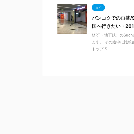
タイ
バンコクでの両替/S
国へ行きたい・201
MRT（地下鉄）のSuc
ます。 その途中に比較的両
トップ S ...