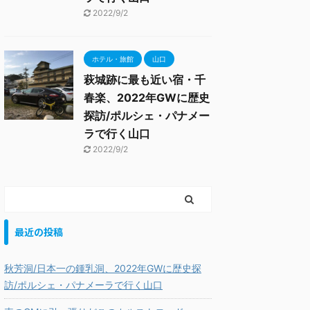
2022/9/2
ホテル・旅館
山口
萩城跡に最も近い宿・千
春楽、2022年GWに歴史
探訪/ポルシェ・パナメー
ラで行く山口
2022/9/2
最近の投稿
秋芳洞/日本一の鍾乳洞、2022年GWに歴史探
訪/ポルシェ・パナメーラで行く山口