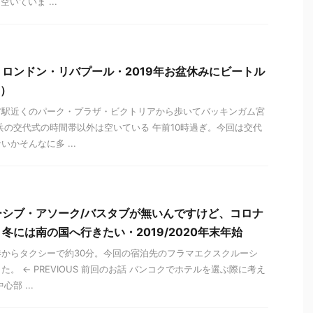
いていま ...
ロンドン・リバプール・2019年お盆休みにビートル
S）
ア駅近くのパーク・プラザ・ビクトリアから歩いてバッキンガム宮
兵の交代式の時間帯以外は空いている 午前10時過ぎ。今回は交代
かそんなに多 ...
ーシブ・アソーク/バスタブが無いんですけど、コロナ
冬には南の国へ行きたい・2019/2020年末年始
からタクシーで約30分。今回の宿泊先のフラマエクスクルーシ
。 ← PREVIOUS 前回のお話 バンコクでホテルを選ぶ際に考え
部 ...