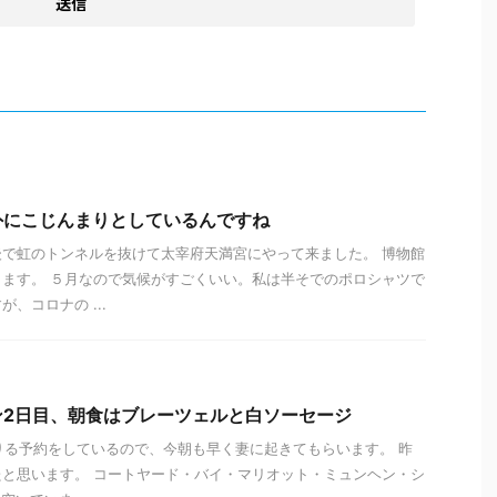
外にこじんまりとしているんですね
で虹のトンネルを抜けて太宰府天満宮にやって来ました。 博物館
ます。 ５月なので気候がすごくいい。私は半そでのポロシャツで
、コロナの ...
ン2日目、朝食はブレーツェルと白ソーセージ
借りる予約をしているので、今朝も早く妻に起きてもらいます。 昨
と思います。 コートヤード・バイ・マリオット・ミュンヘン・シ