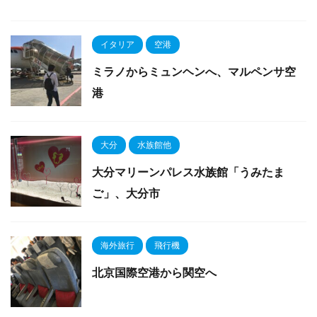
イタリア
空港
ミラノからミュンヘンへ、マルペンサ空
港
大分
水族館他
大分マリーンパレス水族館「うみたま
ご」、大分市
海外旅行
飛行機
北京国際空港から関空へ