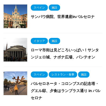
スペイン
施設
サンパウ病院、世界遺産inバルセロナ
イタリア
施設
ローマ市街は見どころいっぱい！サンタ
ンジェロ城、ナボナ広場、パンテオン
スペイン
レストラン・食事
施設
バルセロネータ・コロンブスの記念塔・
グエル邸、夕食はランブラス通り in バル
セロナ