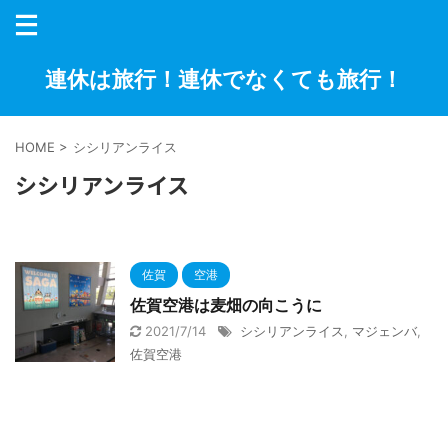
連休は旅行！連休でなくても旅行！
HOME
>
シシリアンライス
シシリアンライス
佐賀
空港
佐賀空港は麦畑の向こうに
2021/7/14
シシリアンライス
,
マジェンバ
,
佐賀空港