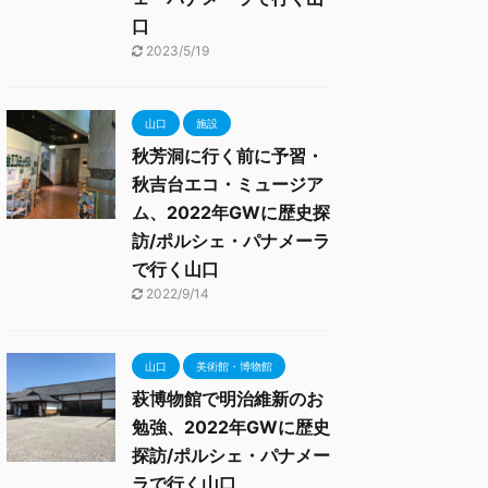
口
2023/5/19
山口
施設
秋芳洞に行く前に予習・
秋吉台エコ・ミュージア
ム、2022年GWに歴史探
訪/ポルシェ・パナメーラ
で行く山口
2022/9/14
山口
美術館・博物館
萩博物館で明治維新のお
勉強、2022年GWに歴史
探訪/ポルシェ・パナメー
ラで行く山口