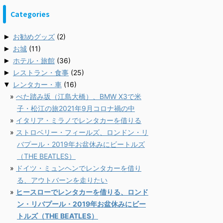
Categories
►
お勧めグッズ
(2)
►
お城
(11)
►
ホテル・旅館
(36)
►
レストラン・食事
(25)
▼
レンタカー・車
(16)
べた踏み坂（江島大橋）、BMW X3で米
子・松江の旅2021年9月コロナ禍の中
イタリア・ミラノでレンタカーを借りる
ストロベリー・フィールズ、ロンドン・リ
バプール・2019年お盆休みにビートルズ
（THE BEATLES）
ドイツ・ミュンヘンでレンタカーを借り
る、アウトバーンを走りたい
ヒースローでレンタカーを借りる、ロンド
ン・リバプール・2019年お盆休みにビー
トルズ（THE BEATLES）