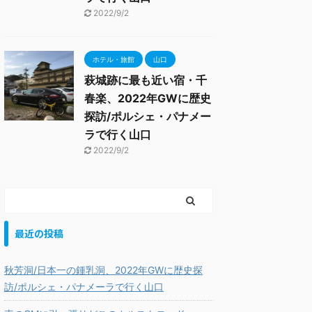
2022/9/2
ホテル・旅館
山口
萩城跡に最も近い宿・千
春楽、2022年GWに歴史
探訪/ポルシェ・パナメー
ラで行く山口
2022/9/2
最近の投稿
秋芳洞/日本一の鍾乳洞、2022年GWに歴史探
訪/ポルシェ・パナメーラで行く山口