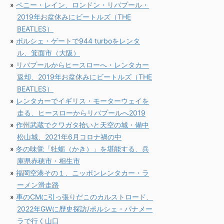
ペニー・レイン、ロンドン・リバプール・
2019年お盆休みにビートルズ（THE
BEATLES）
ポルシェ・ゲートで944 turboをレンタ
ル、箕面市（大阪）
リバプールからヒースローへ・レンタカー
返却、2019年お盆休みにビートルズ（THE
BEATLES）
レンタカーでイギリス・モーターウェイを
走る、ヒースローからリバプールへ2019
作州武蔵でクワガタ拾いと天空の城・備中
松山城、2021年6月コロナ禍の中
冬の味覚「牡蛎（かき）」を堪能する、兵
庫県赤穂市・相生市
福岡空港その１、ニッポンレンタカー・ラ
ーメン滑走路
車のCMに引っ張りだこのカルストロード、
2022年GWに歴史探訪/ポルシェ・パナメー
ラで行く山口