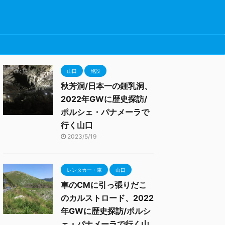
山口
施設
秋芳洞/日本一の鍾乳洞、
2022年GWに歴史探訪/
ポルシェ・パナメーラで
行く山口
2023/5/19
レンタカー・車
山口
車のCMに引っ張りだこ
のカルストロード、2022
年GWに歴史探訪/ポルシ
ェ・パナメーラで行く山