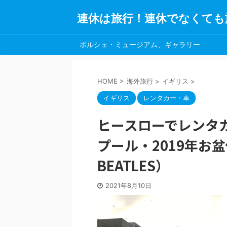
連休は旅行！連休でなくても
ポルシェ・ミュージアム、ギャラリー
HOME
>
海外旅行
>
イギリス
>
イギリス
レンタカー・車
ヒースローでレンタ
プール・2019年お
BEATLES）
2021年8月10日