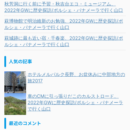
秋芳洞に行く前に予習・秋吉台エコ・ミュージアム、
2022年GWに歴史探訪/ポルシェ・パナメーラで行く山口
萩博物館で明治維新のお勉強、2022年GWに歴史探訪/ポ
ルシェ・パナメーラで行く山口
萩城跡に最も近い宿・千春楽、2022年GWに歴史探訪/ポ
ルシェ・パナメーラで行く山口
人気の記事
ホテルメルパルク長野、お盆休みに中部地方の
旅2017
車のCMに引っ張りだこのカルストロード、
2022年GWに歴史探訪/ポルシェ・パナメーラ
で行く山口
最近のコメント