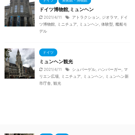
ドイツ
美術館・博物館
ドイツ博物館,ミュンヘン
2021/4/11
アトラクション
,
ジオラマ
,
ドイ
ツ博物館
,
ミニチュア
,
ミュンヘン
,
体験型
,
艦船モ
デル
ドイツ
ミュンヘン観光
2021/4/11
シュパーゲル
,
ハンバーガー
,
マ
リエン広場
,
ミニチュア
,
ミュンヘン
,
ミュンヘン新
市庁舎
,
観光