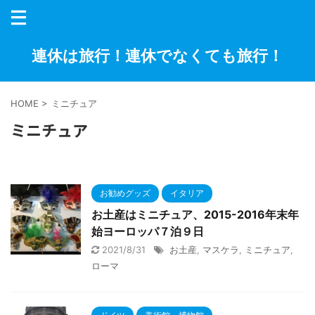
連休は旅行！連休でなくても旅行！
HOME
>
ミニチュア
ミニチュア
お勧めグッズ
イタリア
お土産はミニチュア、2015-2016年末年
始ヨーロッパ７泊９日
2021/8/31
お土産
,
マスケラ
,
ミニチュア
,
ローマ