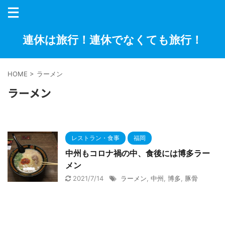
連休は旅行！連休でなくても旅行！
HOME
>
ラーメン
ラーメン
レストラン・食事
福岡
中州もコロナ禍の中、食後には博多ラー
メン
2021/7/14
ラーメン
,
中州
,
博多
,
豚骨