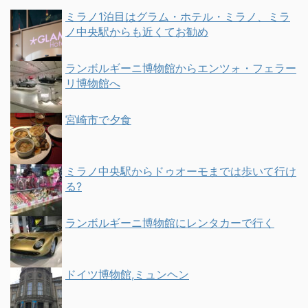
ミラノ1泊目はグラム・ホテル・ミラノ、ミラ
ノ中央駅からも近くてお勧め
ランボルギーニ博物館からエンツォ・フェラー
リ博物館へ
宮崎市で夕食
ミラノ中央駅からドゥオーモまでは歩いて行け
る?
ランボルギーニ博物館にレンタカーで行く
ドイツ博物館,ミュンヘン