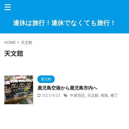
連休は旅行！連休でなくても旅行！
HOME
>
天文館
天文館
鹿児島
鹿児島空港から鹿児島市内へ
2021/4/23
中原別荘
,
天文館
,
桜島
,
横丁