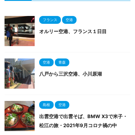
フランス
空港
オルリー空港、フランス１日目
空港
青森
八戸から三沢空港、小川原湖
島根
空港
出雲空港で出雲そば、BMW X3で米子・
松江の旅・2021年9月コロナ禍の中