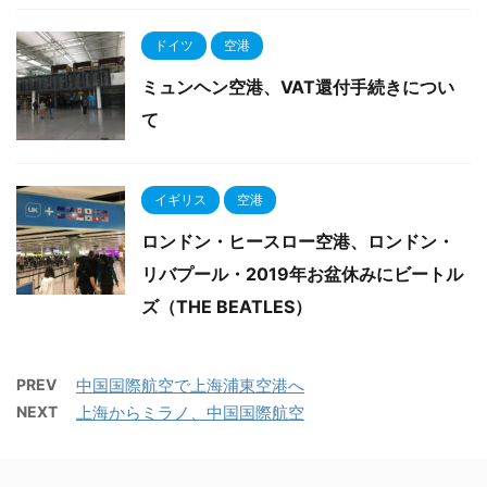
ドイツ
空港
ミュンヘン空港、VAT還付手続きについ
て
イギリス
空港
ロンドン・ヒースロー空港、ロンドン・
リバプール・2019年お盆休みにビートル
ズ（THE BEATLES）
PREV
中国国際航空で上海浦東空港へ
NEXT
上海からミラノ、中国国際航空