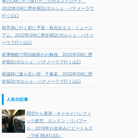
車のCMに引っ張りだこのカルストロード、
2022年GWに歴史探訪/ポルシェ・パナメーラで
行く山口
秋芳洞に行く前に予習・秋吉台エコ・ミュージ
アム、2022年GWに歴史探訪/ポルシェ・パナメ
ーラで行く山口
萩博物館で明治維新のお勉強、2022年GWに歴
史探訪/ポルシェ・パナメーラで行く山口
萩城跡に最も近い宿・千春楽、2022年GWに歴
史探訪/ポルシェ・パナメーラで行く山口
人気の記事
関空から香港・キャセイパシフィ
ック航空、ロンドン・リバプー
ル・2019年お盆休みにビートルズ
（THE BEATLES）