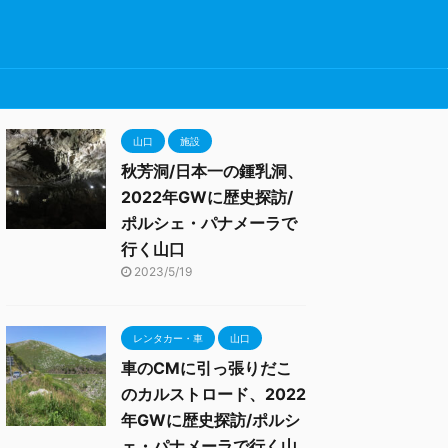
山口
施設
秋芳洞/日本一の鍾乳洞、
2022年GWに歴史探訪/
ポルシェ・パナメーラで
行く山口
2023/5/19
レンタカー・車
山口
車のCMに引っ張りだこ
のカルストロード、2022
年GWに歴史探訪/ポルシ
ェ・パナメーラで行く山