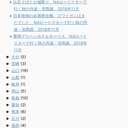
出石そばとお城祭り、NAロードスターで
行く秋の丹波・但馬路、2018年11月
日本海側の名酒香住鶴、ズワイガニはま
だでした、NAロードスターで行く秋の丹
波・但馬路、2018年11月
豊岡グリーンホテルモーリス、NAロード
スターで行く秋の丹波・但馬路、2018年
11月
►
大分
(5)
►
宮崎
(3)
►
山口
(19)
►
山梨
(1)
►
岐阜
(1)
►
岡山
(5)
►
島根
(10)
►
愛知
(2)
►
熊本
(6)
►
石川
(2)
►
福井
(4)