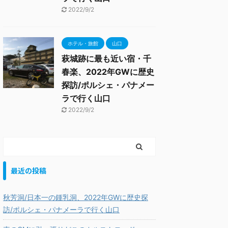
2022/9/2
ホテル・旅館
山口
萩城跡に最も近い宿・千
春楽、2022年GWに歴史
探訪/ポルシェ・パナメー
ラで行く山口
2022/9/2
最近の投稿
秋芳洞/日本一の鍾乳洞、2022年GWに歴史探
訪/ポルシェ・パナメーラで行く山口