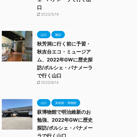
口
2023/5/19
山口
施設
秋芳洞に行く前に予習・
秋吉台エコ・ミュージア
ム、2022年GWに歴史探
訪/ポルシェ・パナメーラ
で行く山口
2022/9/14
山口
美術館・博物館
萩博物館で明治維新のお
勉強、2022年GWに歴史
探訪/ポルシェ・パナメー
ラで行く山口