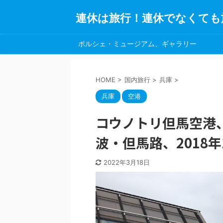
連休は旅行！連休でなくても
ポルシェ・ミュージアム、ギャラリー
HOME
>
国内旅行
>
兵庫
>
兵庫
空港
コウノトリ但馬空港
波・但馬路、2018年
2022年3月18日