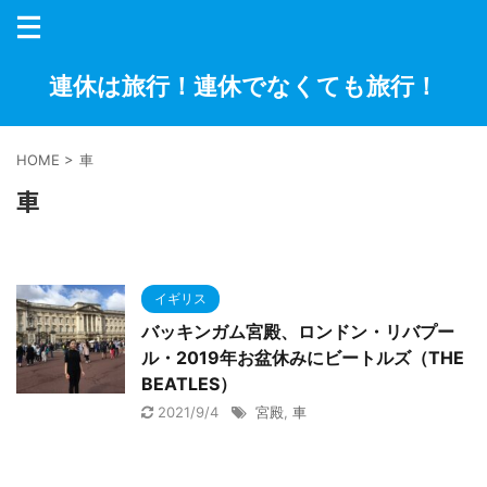
連休は旅行！連休でなくても旅行！
HOME
>
車
車
イギリス
バッキンガム宮殿、ロンドン・リバプー
ル・2019年お盆休みにビートルズ（THE
BEATLES）
2021/9/4
宮殿
,
車