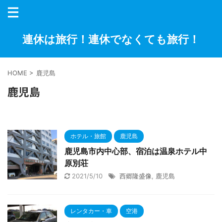
連休は旅行！連休でなくても旅行！
HOME
>
鹿児島
鹿児島
ホテル・旅館
鹿児島
鹿児島市内中心部、宿泊は温泉ホテル中
原別荘
2021/5/10
西郷隆盛像
,
鹿児島
レンタカー・車
空港