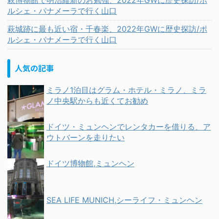
萩博物館で明治維新のお勉強、2022年GWに歴史探訪/ポ
ルシェ・パナメーラで行く山口
萩城跡に最も近い宿・千春楽、2022年GWに歴史探訪/ポ
ルシェ・パナメーラで行く山口
人気の記事
ミラノ1泊目はグラム・ホテル・ミラノ、ミラ
ノ中央駅からも近くてお勧め
ドイツ・ミュンヘンでレンタカーを借りる、ア
ウトバーンを走りたい
ドイツ博物館,ミュンヘン
SEA LIFE MUNICH,シーライフ・ミュンヘン