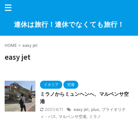
連休は旅行！連休でなくても旅行！
HOME
>
easy jet
easy jet
イタリア
空港
ミラノからミュンヘンへ、マルペンサ空
港
2021/4/11
easy jet
,
plus
,
プライオリテ
ィ・パス
,
マルペンサ空港
,
ミラノ