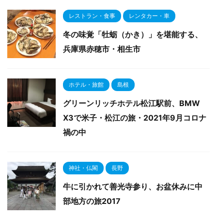
レストラン・食事
レンタカー・車
冬の味覚「牡蛎（かき）」を堪能する、
兵庫県赤穂市・相生市
ホテル・旅館
島根
グリーンリッチホテル松江駅前、BMW
X3で米子・松江の旅・2021年9月コロナ
禍の中
神社・仏閣
長野
牛に引かれて善光寺参り、お盆休みに中
部地方の旅2017