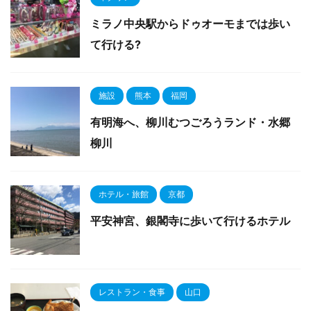
ミラノ中央駅からドゥオーモまでは歩い
て行ける?
施設
熊本
福岡
有明海へ、柳川むつごろうランド・水郷
柳川
ホテル・旅館
京都
平安神宮、銀閣寺に歩いて行けるホテル
レストラン・食事
山口