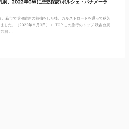
乳洞、2022年GWに歴史探訪/ポルシェ・パナメーラ
目、萩市で明治維新の勉強をした後、カルストロードを通って秋芳
した。（2022年５月3日） ← TOP この旅行のトップ 秋吉台展
洞 ...