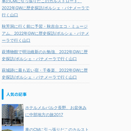
車のCMに引っ張りだこのカルストロード、
2022年GWに歴史探訪/ポルシェ・パナメーラで
行く山口
秋芳洞に行く前に予習・秋吉台エコ・ミュージ
アム、2022年GWに歴史探訪/ポルシェ・パナメ
ーラで行く山口
萩博物館で明治維新のお勉強、2022年GWに歴
史探訪/ポルシェ・パナメーラで行く山口
萩城跡に最も近い宿・千春楽、2022年GWに歴
史探訪/ポルシェ・パナメーラで行く山口
人気の記事
ホテルメルパルク長野、お盆休み
に中部地方の旅2017
車のCMに引っ張りだこのカルスト