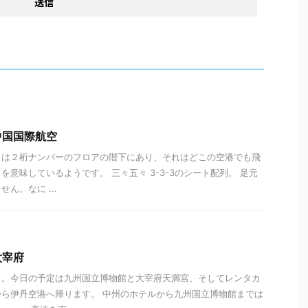
中国国際航空
トは２桁ナンバーのフロアの階下にあり、それはどこの空港でも飛
意味しているようです。 三々五々 3-3-3のシート配列。 足元
ん。なに ...
太宰府
日。今日の予定は九州国立博物館と大宰府天満宮、そしてレンタカ
ら伊丹空港へ帰ります。 中州のホテルから九州国立博物館までは