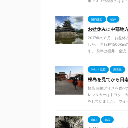
車で３０分程度のはず・・
国内旅行
福井
お盆休みに中部地方
2017年の８月、お盆
した。 全行程1500K
す。 前半は福井・金沢・岐
神社・仏閣
鹿児島
桜島を見てから日
桜島 白熊アイスを食べ
レンタカーはトヨタ・カ
をしていました。 ウォー
山口
施設