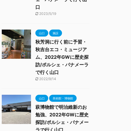
口
2023/5/19
山口
施設
秋芳洞に行く前に予習・
秋吉台エコ・ミュージア
ム、2022年GWに歴史探
訪/ポルシェ・パナメーラ
で行く山口
2022/9/14
山口
美術館・博物館
萩博物館で明治維新のお
勉強、2022年GWに歴史
探訪/ポルシェ・パナメー
ラで行く山口