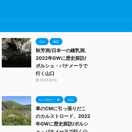
山口
施設
秋芳洞/日本一の鍾乳洞、
2022年GWに歴史探訪/
ポルシェ・パナメーラで
行く山口
2023/5/19
レンタカー・車
山口
車のCMに引っ張りだこ
のカルストロード、2022
年GWに歴史探訪/ポルシ
ェ・パナメーラで行く山