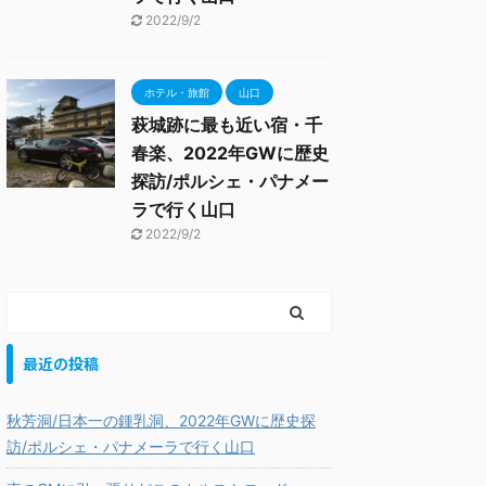
2022/9/2
ホテル・旅館
山口
萩城跡に最も近い宿・千
春楽、2022年GWに歴史
探訪/ポルシェ・パナメー
ラで行く山口
2022/9/2
最近の投稿
秋芳洞/日本一の鍾乳洞、2022年GWに歴史探
訪/ポルシェ・パナメーラで行く山口