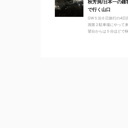
秋芳洞/日本一の鍾
で行く山口
GW５泊６日旅行の4日
洞第２駐車場にやって来ま
望台からは５分ほどで秋芳