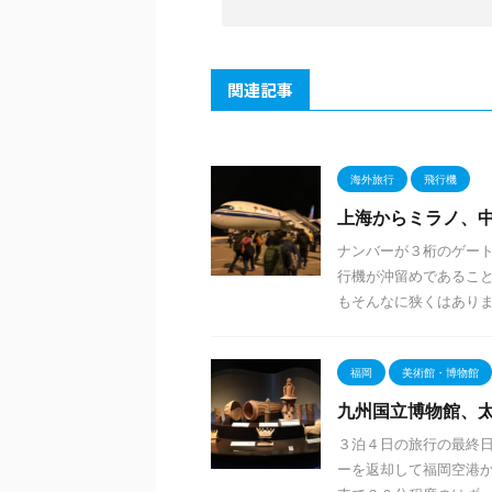
関連記事
海外旅行
飛行機
上海からミラノ、
ナンバーが３桁のゲー
行機が沖留めであることを
もそんなに狭くはありませ
福岡
美術館・博物館
九州国立博物館、
３泊４日の旅行の最終
ーを返却して福岡空港か