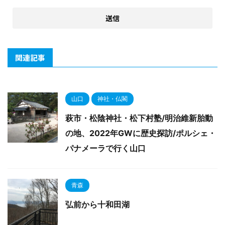
関連記事
山口
神社・仏閣
萩市・松陰神社・松下村塾/明治維新胎動
の地、2022年GWに歴史探訪/ポルシェ・
パナメーラで行く山口
青森
弘前から十和田湖