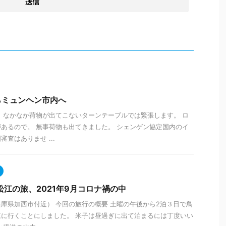
らミュンヘン市内へ
 なかなか荷物が出てこないターンテーブルでは緊張します。 ロ
あるので。 無事荷物も出てきました。 シェンゲン協定国内のイ
査はありませ ...
松江の旅、2021年9月コロナ禍の中
庫県加西市付近） 今回の旅行の概要 土曜の午後から2泊３日で鳥
に行くことにしました。 米子は昼過ぎに出て泊まるには丁度いい