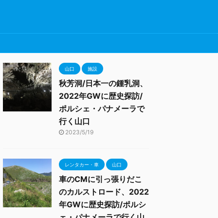
山口
施設
秋芳洞/日本一の鍾乳洞、
2022年GWに歴史探訪/
ポルシェ・パナメーラで
行く山口
2023/5/19
レンタカー・車
山口
車のCMに引っ張りだこ
のカルストロード、2022
年GWに歴史探訪/ポルシ
ェ・パナメーラで行く山