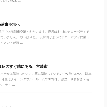
境港の水木 ...
海浦東空港へ
際航空で上海浦東空港へ向かいます。座席は3－3のナローボディで
ていません。 やっぱりね。 以前同じようにナローボディに乗っ
メントが無 ...
は駅のすぐ隣にある、宮崎市
ホテルは気持ちがいい。駅に隣接しているので立地もいい。 駐車
 部屋はクイーンダブル・ルームで32平米。禁煙。朝食付き２名
 ディ ...