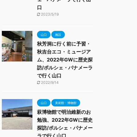
口
2023/5/19
山口
施設
秋芳洞に行く前に予習・
秋吉台エコ・ミュージア
ム、2022年GWに歴史探
訪/ポルシェ・パナメーラ
で行く山口
2022/9/14
山口
美術館・博物館
萩博物館で明治維新のお
勉強、2022年GWに歴史
探訪/ポルシェ・パナメー
ラで行く山口