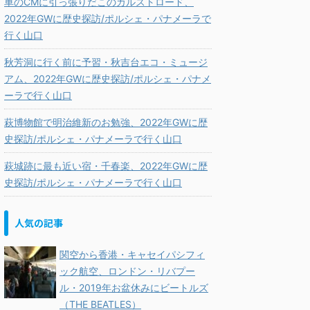
車のCMに引っ張りだこのカルストロード、
2022年GWに歴史探訪/ポルシェ・パナメーラで
行く山口
秋芳洞に行く前に予習・秋吉台エコ・ミュージ
アム、2022年GWに歴史探訪/ポルシェ・パナメ
ーラで行く山口
萩博物館で明治維新のお勉強、2022年GWに歴
史探訪/ポルシェ・パナメーラで行く山口
萩城跡に最も近い宿・千春楽、2022年GWに歴
史探訪/ポルシェ・パナメーラで行く山口
人気の記事
関空から香港・キャセイパシフィ
ック航空、ロンドン・リバプー
ル・2019年お盆休みにビートルズ
（THE BEATLES）