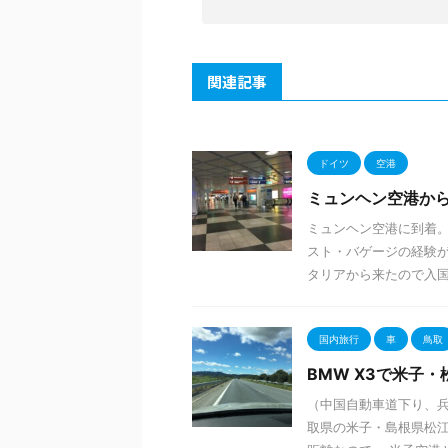
関連記事
ドイツ
空港
ミュンヘン空港か
ミュンヘン空港に到着。
スト・バゲージの経験が
タリアから来たので入国審
国内旅行
車
鳥取
BMW X3で米子・
（中国自動車道下り、兵
取県の米子・島根県松江