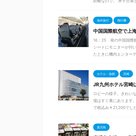
距離なので。 米子空港と
海外旅行
飛行機
中国国際航空で上
16：25 発の中国国
シートにモニターが付い
たときに機内エンターテイ
ホテル・旅館
宮崎
JR九州ホテル宮崎
ロビーの様子。きれいな
場はすぐ裏にあります。
で税込み￥21,200でした。
鹿児島