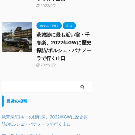
2022/9/2
ホテル・旅館
山口
萩城跡に最も近い宿・千
春楽、2022年GWに歴史
探訪/ポルシェ・パナメー
ラで行く山口
2022/9/2
最近の投稿
秋芳洞/日本一の鍾乳洞、2022年GWに歴史探
訪/ポルシェ・パナメーラで行く山口