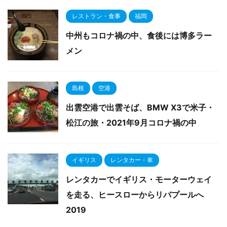
レストラン・食事
福岡
中州もコロナ禍の中、食後には博多ラー
メン
島根
空港
出雲空港で出雲そば、BMW X3で米子・
松江の旅・2021年9月コロナ禍の中
イギリス
レンタカー・車
レンタカーでイギリス・モーターウェイ
を走る、ヒースローからリバプールへ
2019