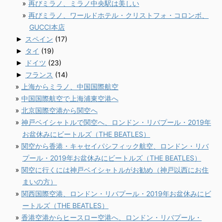
再びミラノ、ミラノ中央駅は美しい
再びミラノ、ワールドホテル・クリストフォ・コロンボ、
GUCCI本店
►
スペイン
(17)
►
タイ
(19)
►
ドイツ
(23)
►
フランス
(14)
上海からミラノ、中国国際航空
中国国際航空で上海浦東空港へ
北京国際空港から関空へ
神戸ベイシャトルで関空へ、ロンドン・リバプール・2019年
お盆休みにビートルズ（THE BEATLES）
関空から香港・キャセイパシフィック航空、ロンドン・リバ
プール・2019年お盆休みにビートルズ（THE BEATLES）
関空に行くには神戸ベイシャトルがお勧め（神戸以西にお住
まいの方）
関西国際空港、ロンドン・リバプール・2019年お盆休みにビ
ートルズ（THE BEATLES）
香港空港からヒースロー空港へ、ロンドン・リバプール・