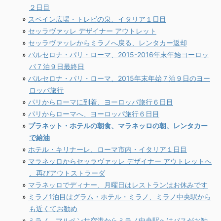
２日目
スペイン広場・トレビの泉、イタリア１日目
セッラヴァッレ デザイナー アウトレット
セッラヴァッレからミラノへ戻る、レンタカー返却
バルセロナ・パリ・ローマ、2015-2016年末年始ヨーロッ
パ７泊９日最終日
バルセロナ・パリ・ローマ、2015年末年始７泊９日のヨー
ロッパ旅行
パリからローマに到着、ヨーロッパ旅行６日目
パリからローマへ、ヨーロッパ旅行６日目
プラネット・ホテルの朝食、マラネッロの朝、レンタカー
で給油
ホテル・キリナーレ、ローマ市内・イタリア１日目
マラネッロからセッラヴァッレ デザイナー アウトレットへ
、再びアウトストラーダ
マラネッロでディナー、月曜日はレストランはお休みです
ミラノ1泊目はグラム・ホテル・ミラノ、ミラノ中央駅から
も近くてお勧め
ミラノ、マルペンサ空港からミラノ中央駅へはバスがお勧