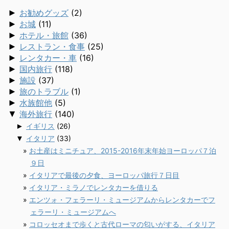
►
お勧めグッズ
(2)
►
お城
(11)
►
ホテル・旅館
(36)
►
レストラン・食事
(25)
►
レンタカー・車
(16)
►
国内旅行
(118)
►
施設
(37)
►
旅のトラブル
(1)
►
水族館他
(5)
▼
海外旅行
(140)
►
イギリス
(26)
▼
イタリア
(33)
お土産はミニチュア、2015-2016年末年始ヨーロッパ７泊
９日
イタリアで最後の夕食、ヨーロッパ旅行７日目
イタリア・ミラノでレンタカーを借りる
エンツォ・フェラーリ・ミュージアムからレンタカーでフ
ェラーリ・ミュージアムへ
コロッセオまで歩くと古代ローマの匂いがする、イタリア