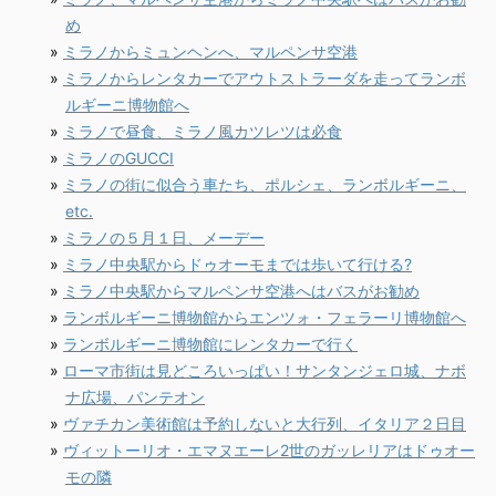
め
ミラノからミュンヘンへ、マルペンサ空港
ミラノからレンタカーでアウトストラーダを走ってランボ
ルギーニ博物館へ
ミラノで昼食、ミラノ風カツレツは必食
ミラノのGUCCI
ミラノの街に似合う車たち、ポルシェ、ランボルギーニ、
etc.
ミラノの５月１日、メーデー
ミラノ中央駅からドゥオーモまでは歩いて行ける?
ミラノ中央駅からマルペンサ空港へはバスがお勧め
ランボルギーニ博物館からエンツォ・フェラーリ博物館へ
ランボルギーニ博物館にレンタカーで行く
ローマ市街は見どころいっぱい！サンタンジェロ城、ナボ
ナ広場、パンテオン
ヴァチカン美術館は予約しないと大行列、イタリア２日目
ヴィットーリオ・エマヌエーレ2世のガッレリアはドゥオー
モの隣