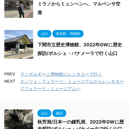
ミラノからミュンヘンへ、マルペンサ空
港
山口
美術館・博物館
下関市立歴史博物館、2022年GWに歴史
探訪/ポルシェ・パナメーラで行く山口
PREV
ランボルギーニ博物館にレンタカーで行く
NEXT
エンツォ・フェラーリ・ミュージアムからレンタカー
でフェラーリ・ミュージアムへ
山口
施設
秋芳洞/日本一の鍾乳洞、2022年GWに歴
史探訪/ポルシェ・パナメーラで行く山口