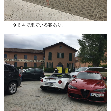
９６４で来ている客あり。