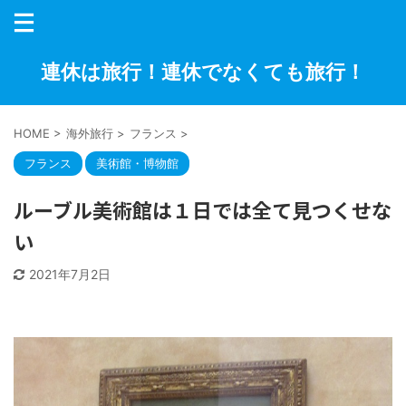
連休は旅行！連休でなくても旅行！
HOME
>
海外旅行
>
フランス
>
フランス
美術館・博物館
ルーブル美術館は１日では全て見つくせな
い
2021年7月2日