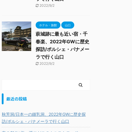
2022/9/2
ホテル・旅館
山口
萩城跡に最も近い宿・千
春楽、2022年GWに歴史
探訪/ポルシェ・パナメー
ラで行く山口
2022/9/2
最近の投稿
秋芳洞/日本一の鍾乳洞、2022年GWに歴史探
訪/ポルシェ・パナメーラで行く山口