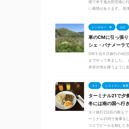
環で米子鬼太郎空港に行
い風情があります。 駐車場
レンタカー・車
山口
車のCMに引っ張り
シェ・パナメーラ
GW５泊６日旅行の4日
までやって来ました。（2
灰岩台地を縫うように走っ
タイ
レストラン・食事
ターミナル21で夕
冬には南の国へ行きた
タイ旅行2日目の夜も
ーミナル21内で食事をし
コクでビールを頼むときは