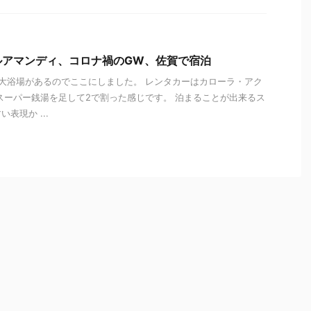
ルアマンディ、コロナ禍のGW、佐賀で宿泊
着。大浴場があるのでここにしました。 レンタカーはカローラ・アク
スーパー銭湯を足して2で割った感じです。 泊まることが出来るス
表現か ...