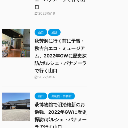
口
2023/5/19
山口
施設
秋芳洞に行く前に予習・
秋吉台エコ・ミュージア
ム、2022年GWに歴史探
訪/ポルシェ・パナメーラ
で行く山口
2022/9/14
山口
美術館・博物館
萩博物館で明治維新のお
勉強、2022年GWに歴史
探訪/ポルシェ・パナメー
ラで行く山口