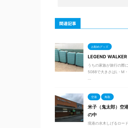
関連記事
お勧めグッズ
LEGEND WAL
うちの家族が旅行の際にい
5088で大きさはL・M・Sの
...
空港
鳥取
米子（鬼太郎）空港
の中
境港の水木しげるロー