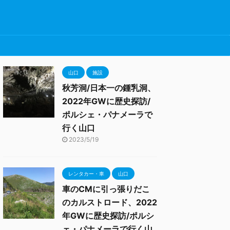
山口
施設
秋芳洞/日本一の鍾乳洞、
2022年GWに歴史探訪/
ポルシェ・パナメーラで
行く山口
2023/5/19
レンタカー・車
山口
車のCMに引っ張りだこ
のカルストロード、2022
年GWに歴史探訪/ポルシ
ェ・パナメーラで行く山