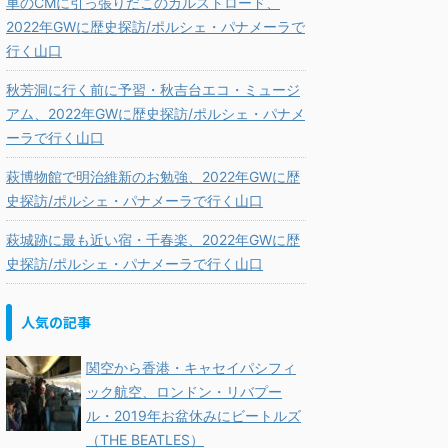
車のCMに引っ張りだこのカルストロード、
2022年GWに歴史探訪/ポルシェ・パナメーラで
行く山口
秋芳洞に行く前に予習・秋吉台エコ・ミュージ
アム、2022年GWに歴史探訪/ポルシェ・パナメ
ーラで行く山口
萩博物館で明治維新のお勉強、2022年GWに歴
史探訪/ポルシェ・パナメーラで行く山口
萩城跡に最も近い宿・千春楽、2022年GWに歴
史探訪/ポルシェ・パナメーラで行く山口
人気の記事
関空から香港・キャセイパシフィ
ック航空、ロンドン・リバプー
ル・2019年お盆休みにビートルズ
（THE BEATLES）