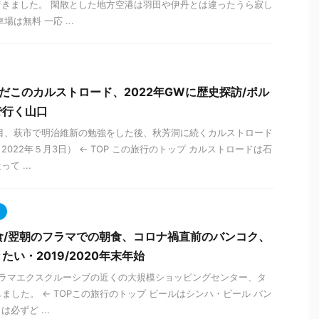
きました。 閑散とした地方空港は羽田や伊丹とは違ったうら寂し
は無料 一応 ...
だこのカルストロード、2022年GWに歴史探訪/ポル
で行く山口
目、萩市で明治維新の勉強をした後、秋芳洞に続くカルストロード
022年５月3日） ← TOP この旅行のトップ カルストロードは石
て ...
食/翌朝のフラマでの朝食、コロナ禍直前のバンコク、
い・2019/2020年末年始
フラマエクスクルーシブの近くの大規模ショッピングセンター、タ
ました。 ← TOPこの旅行のトップ ビールはシンハ・ビール バン
必ずど ...