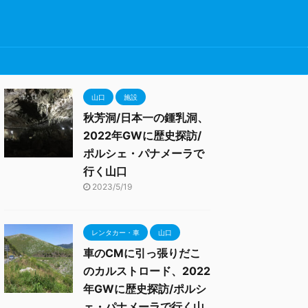
山口
施設
秋芳洞/日本一の鍾乳洞、
2022年GWに歴史探訪/
ポルシェ・パナメーラで
行く山口
2023/5/19
レンタカー・車
山口
車のCMに引っ張りだこ
のカルストロード、2022
年GWに歴史探訪/ポルシ
ェ・パナメーラで行く山