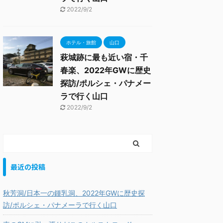
2022/9/2
ホテル・旅館
山口
萩城跡に最も近い宿・千
春楽、2022年GWに歴史
探訪/ポルシェ・パナメー
ラで行く山口
2022/9/2
最近の投稿
秋芳洞/日本一の鍾乳洞、2022年GWに歴史探
訪/ポルシェ・パナメーラで行く山口