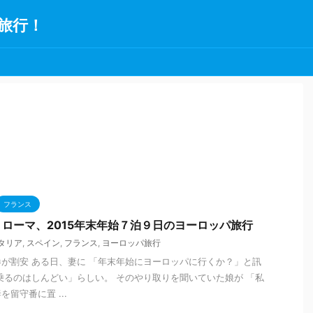
旅行！
フランス
ローマ、2015年末年始７泊９日のヨーロッパ旅行
タリア
,
スペイン
,
フランス
,
ヨーロッパ旅行
が割安 ある日、妻に 「年末年始にヨーロッパに行くか？」と訊
乗るのはしんどい」らしい。 そのやり取りを聞いていた娘が 「私
留守番に置 ...