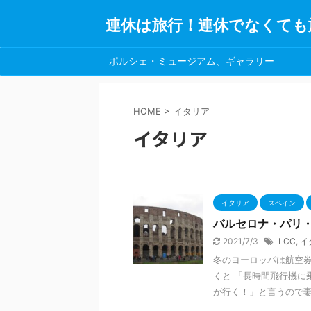
連休は旅行！連休でなくても
ポルシェ・ミュージアム、ギャラリー
HOME
>
イタリア
イタリア
イタリア
スペイン
バルセロナ・パリ・
2021/7/3
LCC
,
イ
冬のヨーロッパは航空券
くと 「長時間飛行機に
が行く！」と言うので妻を