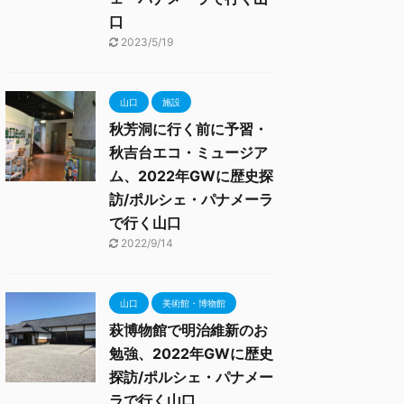
口
2023/5/19
山口
施設
秋芳洞に行く前に予習・
秋吉台エコ・ミュージア
ム、2022年GWに歴史探
訪/ポルシェ・パナメーラ
で行く山口
2022/9/14
山口
美術館・博物館
萩博物館で明治維新のお
勉強、2022年GWに歴史
探訪/ポルシェ・パナメー
ラで行く山口