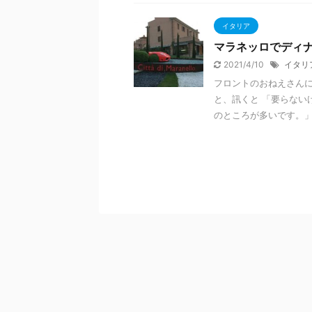
イタリア
マラネッロでディ
2021/4/10
イタリ
フロントのおねえさんに
と、訊くと 「要らない
のところが多いです。」 