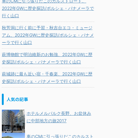
車のCMに引っ張りだこのカルストロード、
2022年GWに歴史探訪/ポルシェ・パナメーラで
行く山口
秋芳洞に行く前に予習・秋吉台エコ・ミュージ
アム、2022年GWに歴史探訪/ポルシェ・パナメ
ーラで行く山口
萩博物館で明治維新のお勉強、2022年GWに歴
史探訪/ポルシェ・パナメーラで行く山口
萩城跡に最も近い宿・千春楽、2022年GWに歴
史探訪/ポルシェ・パナメーラで行く山口
人気の記事
ホテルメルパルク長野、お盆休み
に中部地方の旅2017
車のCMに引っ張りだこのカルスト