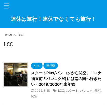
連休は旅行！連休でなくても旅行！
HOME
>
LCC
LCC
タイ
飛行機
スクートPlus/バンコクから関空、コロナ
禍直前のバンコク/冬には南の国へ行きた
い・2019/2020年末年始
2022/5/18
LCC
,
スクート
,
バンコク
,
航空
,
関空