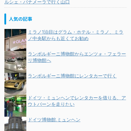
ルシェ・パナメーラで行く山口
人気の記事
ミラノ1泊目はグラム・ホテル・ミラノ、ミラ
ノ中央駅からも近くてお勧め
ランボルギーニ博物館からエンツォ・フェラー
リ博物館へ
ランボルギーニ博物館にレンタカーで行く
ドイツ・ミュンヘンでレンタカーを借りる、ア
ウトバーンを走りたい
ドイツ博物館,ミュンヘン