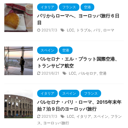
イタリア
フランス
空港
パリからローマへ、ヨーロッパ旅行６日
目
2021/7/3
LCC
,
トラブル
,
パリ
,
ローマ
スペイン
空港
バルセロナ・エル・プラット国際空港、
トランサビア航空
2021/6/21
LCC
,
バルセロナ
,
空港
イタリア
スペイン
フランス
バルセロナ・パリ・ローマ、2015年末年
始７泊９日のヨーロッパ旅行
2021/7/3
LCC
,
イタリア
,
スペイン
,
フラン
ス
,
ヨーロッパ旅行