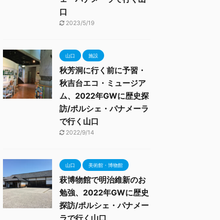
口
2023/5/19
山口
施設
秋芳洞に行く前に予習・
秋吉台エコ・ミュージア
ム、2022年GWに歴史探
訪/ポルシェ・パナメーラ
で行く山口
2022/9/14
山口
美術館・博物館
萩博物館で明治維新のお
勉強、2022年GWに歴史
探訪/ポルシェ・パナメー
ラで行く山口