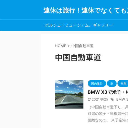
連休は旅行！連休でなくても
ポルシェ・ミュージアム、ギャラリー
HOME
>
中国自動車道
中国自動車道
国内旅行
車
鳥取
BMW X3で米子・
2021/9/25
BMW
,
（中国自動車道下り、兵
取県の米子・島根県松江
距離なので。 米子空港と