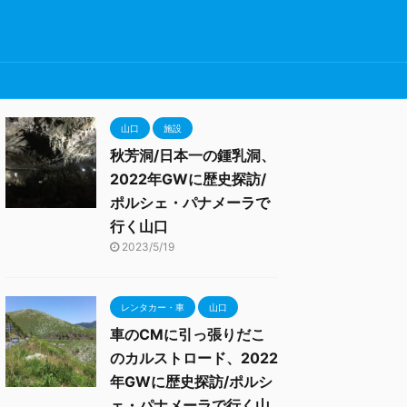
山口
施設
秋芳洞/日本一の鍾乳洞、
2022年GWに歴史探訪/
ポルシェ・パナメーラで
行く山口
2023/5/19
レンタカー・車
山口
車のCMに引っ張りだこ
のカルストロード、2022
年GWに歴史探訪/ポルシ
ェ・パナメーラで行く山