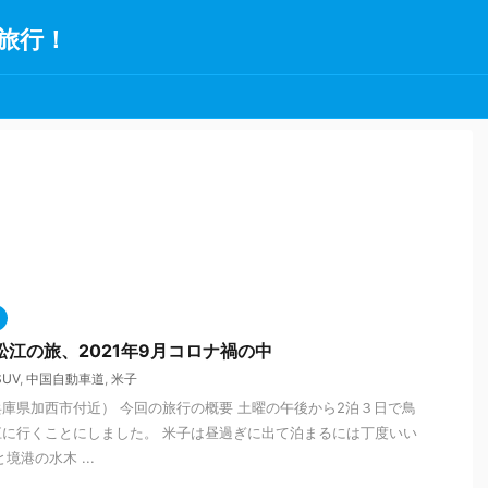
旅行！
松江の旅、2021年9月コロナ禍の中
SUV
,
中国自動車道
,
米子
庫県加西市付近） 今回の旅行の概要 土曜の午後から2泊３日で鳥
に行くことにしました。 米子は昼過ぎに出て泊まるには丁度いい
境港の水木 ...