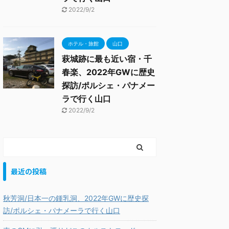
2022/9/2
ホテル・旅館
山口
萩城跡に最も近い宿・千
春楽、2022年GWに歴史
探訪/ポルシェ・パナメー
ラで行く山口
2022/9/2
最近の投稿
秋芳洞/日本一の鍾乳洞、2022年GWに歴史探
訪/ポルシェ・パナメーラで行く山口