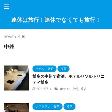
連休は旅行！連休でなくても旅行！
HOME
>
中州
中州
ホテル・旅館
福岡
博多の中州で宿泊、ホテルリソルトリニ
ティ博多
2021/7/14
ホテル
,
中州
,
博多
レストラン・食事
福岡