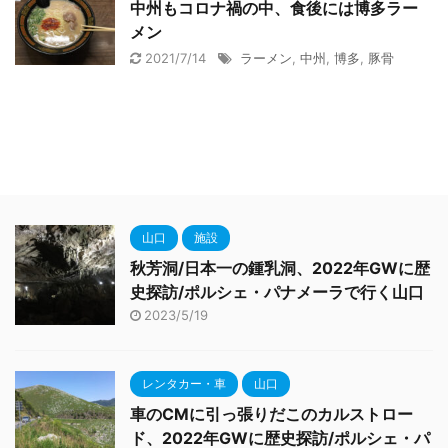
中州もコロナ禍の中、食後には博多ラー
メン
2021/7/14
ラーメン
,
中州
,
博多
,
豚骨
山口
施設
秋芳洞/日本一の鍾乳洞、2022年GWに歴
史探訪/ポルシェ・パナメーラで行く山口
2023/5/19
レンタカー・車
山口
車のCMに引っ張りだこのカルストロー
ド、2022年GWに歴史探訪/ポルシェ・パ