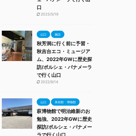
口
2023/5/19
山口
施設
秋芳洞に行く前に予習・
秋吉台エコ・ミュージア
ム、2022年GWに歴史探
訪/ポルシェ・パナメーラ
で行く山口
2022/9/14
山口
美術館・博物館
萩博物館で明治維新のお
勉強、2022年GWに歴史
探訪/ポルシェ・パナメー
ラで行く山口