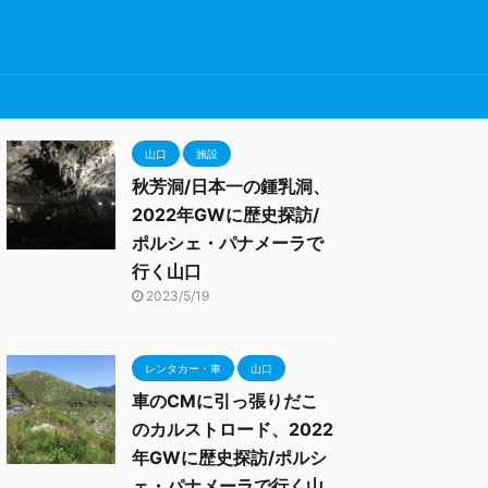
山口
施設
秋芳洞/日本一の鍾乳洞、
2022年GWに歴史探訪/
ポルシェ・パナメーラで
行く山口
2023/5/19
レンタカー・車
山口
車のCMに引っ張りだこ
のカルストロード、2022
年GWに歴史探訪/ポルシ
ェ・パナメーラで行く山