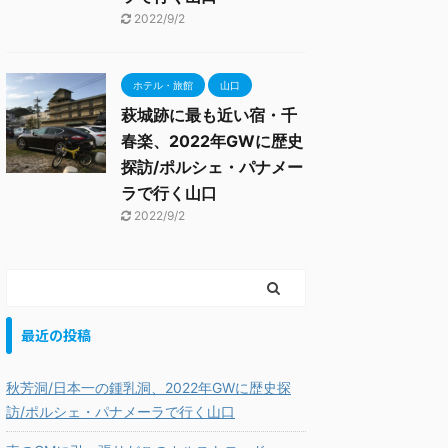
2022/9/2
ホテル・旅館
山口
萩城跡に最も近い宿・千
春楽、2022年GWに歴史
探訪/ポルシェ・パナメー
ラで行く山口
2022/9/2
最近の投稿
秋芳洞/日本一の鍾乳洞、2022年GWに歴史探
訪/ポルシェ・パナメーラで行く山口