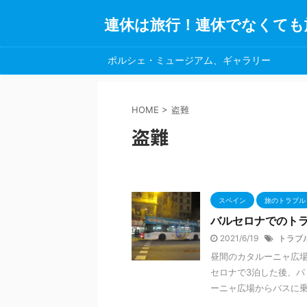
連休は旅行！連休でなくても
ポルシェ・ミュージアム、ギャラリー
HOME
>
盗難
盗難
スペイン
旅のトラブル
バルセロナでのト
2021/6/19
トラブ
昼間のカタルーニャ広場
セロナで3泊した後、パ
ーニャ広場からバスに乗り