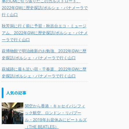
車のCMに引っ張りだこのカルストロード、
2022年GWに歴史探訪/ポルシェ・パナメーラで
行く山口
秋芳洞に行く前に予習・秋吉台エコ・ミュージ
アム、2022年GWに歴史探訪/ポルシェ・パナメ
ーラで行く山口
萩博物館で明治維新のお勉強、2022年GWに歴
史探訪/ポルシェ・パナメーラで行く山口
萩城跡に最も近い宿・千春楽、2022年GWに歴
史探訪/ポルシェ・パナメーラで行く山口
人気の記事
関空から香港・キャセイパシフィ
ック航空、ロンドン・リバプー
ル・2019年お盆休みにビートルズ
（THE BEATLES）