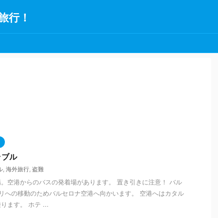
旅行！
ラブル
ル
,
海外旅行
,
盗難
。空港からのバスの発着場があります。 置き引きに注意！ バル
リへの移動のためバルセロナ空港へ向かいます。 空港へはカタル
ます。 ホテ ...